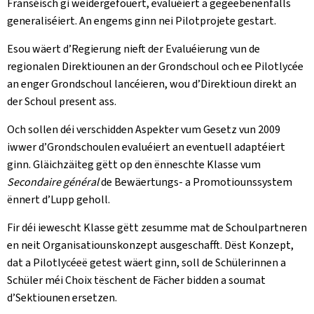
Franséisch gi weidergefouert, evaluéiert a gegeebenenfalls
generaliséiert. An engems ginn nei Pilotprojete gestart.
Esou wäert d’Regierung nieft der Evaluéierung vun de
regionalen Direktiounen an der Grondschoul och ee Pilotlycée
an enger Grondschoul lancéieren, wou d’Direktioun direkt an
der Schoul present ass.
Och sollen déi verschidden Aspekter vum Gesetz vun 2009
iwwer d’Grondschoulen evaluéiert an eventuell adaptéiert
ginn. Gläichzäiteg gëtt op den ënneschte Klasse vum
Secondaire général
de Bewäertungs- a Promotiounssystem
ënnert d’Lupp geholl.
Fir déi iewescht Klasse gëtt zesumme mat de Schoulpartneren
en neit Organisatiounskonzept ausgeschafft. Dëst Konzept,
dat a Pilotlycéeë getest wäert ginn, soll de Schülerinnen a
Schüler méi Choix tëschent de Fächer bidden a soumat
d’Sektiounen ersetzen.