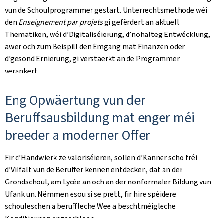
vun de Schoulprogrammer gestart. Unterrechtsmethode wéi
den
Enseignement par projets
gi gefërdert an aktuell
Thematiken, wéi d’Digitaliséierung, d’nohalteg Entwécklung,
awer och zum Beispill den Ëmgang mat Finanzen oder
d’gesond Ernierung, gi verstäerkt an de Programmer
verankert.
Eng Opwäertung vun der
Beruffsausbildung mat enger méi
breeder a moderner Offer
Fir d’Handwierk ze valoriséieren, sollen d’Kanner scho fréi
d’Vilfalt vun de Beruffer kënnen entdecken, dat an der
Grondschoul, am Lycée an och an der nonformaler Bildung vun
Ufank un. Nëmmen esou si se prett, fir hire spéidere
schouleschen a beruffleche Wee a beschtméigleche