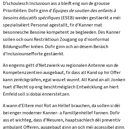
D’schoulesch Inclusioun ass a bleift eng vun de grousse
Prioritéiten. Dofir ginn d’
Équipes de soutien des enfants à
besoins éducatifs spécifiques
(ESEB) weider gestäerkt a méi
spezialiséiert Personal agestallt, fir d’Kanner mat
besonnesche Besoine kompetent ze begleeden. Dës Kanner
sollen och ouni Restriktioun Zougang op d’nonformal
Bildungsoffer kréien. Dofir ginn och an dësem Beräich
d’Inclusiounsefforte gestäerkt.
An engems gëtt d’Netzwierk vu regionalen Antenne vun de
Kompetenzzentren ausgebaut, fir dass all Kand op hir Offer
kann zeréckgräifen, egal wou et wunnt. All Kand an all Jonken
huet d’Recht op eng beschtméiglech Entwécklung an hiert
Ëmfeld soll si dobäi ënnerstëtzen.
A wann d’Eltere mol Rot an Hëllef brauchen, da sollen si déi
bei enger moderner Kanner- a Familljenhëllef fannen. Dofir
ass et wichteg, dass d’Mesuren, haaptsächlech déi preventiv
ambulant Offeren, ausgebaut ginn an och méi accessibel ginn.