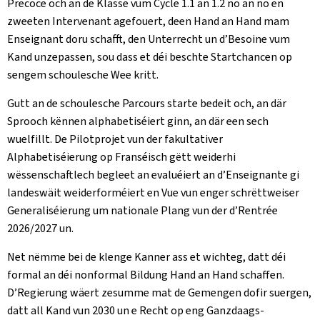
Precoce och an de Klasse vum Cycle 1.1 an 1.2 no an no en
zweeten Intervenant agefouert, deen Hand an Hand mam
Enseignant doru schafft, den Unterrecht un d’Besoine vum
Kand unzepassen, sou dass et déi beschte Startchancen op
sengem schoulesche Wee kritt.
Gutt an de schoulesche Parcours starte bedeit och, an där
Sprooch kënnen alphabetiséiert ginn, an där een sech
wuelfillt. De Pilotprojet vun der fakultativer
Alphabetiséierung op Franséisch gëtt weiderhi
wëssenschaftlech begleet an evaluéiert an d’Enseignante gi
landeswäit weiderforméiert en Vue vun enger schrëttweiser
Generaliséierung um nationale Plang vun der d’Rentrée
2026/2027 un.
Net nëmme bei de klenge Kanner ass et wichteg, datt déi
formal an déi nonformal Bildung Hand an Hand schaffen.
D’Regierung wäert zesumme mat de Gemengen dofir suergen,
datt all Kand vun 2030 un e Recht op eng Ganzdaags-