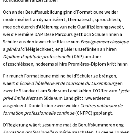
Konditiounen anzeschloen.
Och an der Beruffsausbildung ginn d’Formatioune weider
moderniséiert an dynamiséiert, thematesch, sproochlech,
mee och duerch d’Aféierung vun neie Qualifizéierungsweeër,
wéi d’Première DAP. Dëse Parcours gëtt och Schülerinnen a
Schüler aus den ieweschte Klasse vum
Enseignement classique
a
général
d’Méiglechkeet, eng Léier unzefänken an hiren
Diplôme d’aptitude professionelle
(DAP) am Joer
ofzeschléissen, nodeems si hire Premières-Diplom kritt hunn.
Fir munch Formatioune méi no bei d’Schüler ze bréngen,
wäert d’
École d’hôtellerie et de tourisme du Luxembourg
en
zweete Standuert am Süde vum Land kréien. D’Offer vum
Lycée
privé Emile Metz
am Süde vum Land gëtt iwwerdeems
ausgedeent. Donieft sinn zwee weider
Centres nationaux de
formation professionnelle continue
(CNFPC) geplangt.
D’Regierung wäert zesumme mat de Beruffskummeren eng
Formation professionelle supérieure
schafen, fir deene Jonken