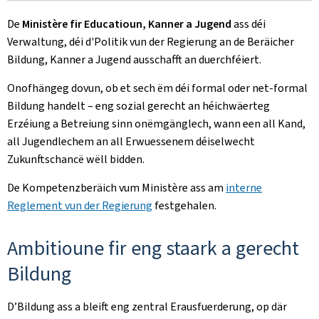
De
Ministère fir Educatioun, Kanner a Jugend
ass déi
Verwaltung, déi d'Politik vun der Regierung an de Beräicher
Bildung, Kanner a Jugend ausschafft an duerchféiert.
Onofhängeg dovun, ob et sech ëm déi formal oder net-formal
Bildung handelt – eng sozial gerecht an héichwäerteg
Erzéiung a Betreiung sinn onëmgänglech, wann een all Kand,
all Jugendlechem an all Erwuessenem déiselwecht
Zukunftschancë wëll bidden.
De Kompetenzberäich vum Ministère ass am
interne
Reglement vun der Regierung
festgehalen.
Ambitioune fir eng staark a gerecht
Bildung
D’Bildung ass a bleift eng zentral Erausfuerderung, op där