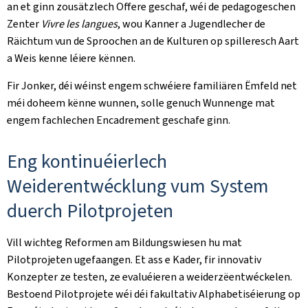
an et ginn zousätzlech Offere geschaf, wéi de pedagogeschen
Zenter
Vivre les langues
, wou Kanner a Jugendlecher de
Räichtum vun de Sproochen an de Kulturen op spilleresch Aart
a Weis kenne léiere kënnen.
Fir Jonker, déi wéinst engem schwéiere familiären Ëmfeld net
méi doheem kënne wunnen, solle genuch Wunnenge mat
engem fachlechen Encadrement geschafe ginn.
Eng kontinuéierlech
Weiderentwécklung vum System
duerch Pilotprojeten
Vill wichteg Reformen am Bildungswiesen hu mat
Pilotprojeten ugefaangen. Et ass e Kader, fir innovativ
Konzepter ze testen, ze evaluéieren a weiderzëentwéckelen.
Bestoend Pilotprojete wéi déi fakultativ Alphabetiséierung op