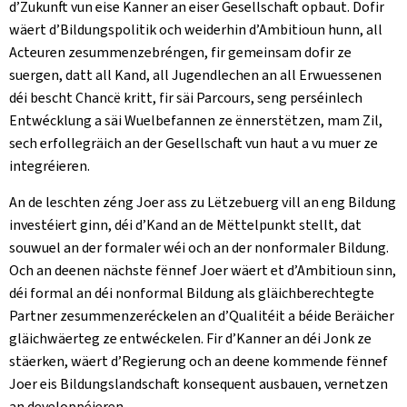
d’Zukunft vun eise Kanner an eiser Gesellschaft opbaut. Dofir
wäert d’Bildungspolitik och weiderhin d’Ambitioun hunn, all
Acteuren zesummenzebréngen, fir gemeinsam dofir ze
suergen, datt all Kand, all Jugendlechen an all Erwuessenen
déi bescht Chancë kritt, fir säi Parcours, seng perséinlech
Entwécklung a säi Wuelbefannen ze ënnerstëtzen, mam Zil,
sech erfollegräich an der Gesellschaft vun haut a vu muer ze
integréieren.
An de leschten zéng Joer ass zu Lëtzebuerg vill an eng Bildung
investéiert ginn, déi d’Kand an de Mëttelpunkt stellt, dat
souwuel an der formaler wéi och an der nonformaler Bildung.
Och an deenen nächste fënnef Joer wäert et d’Ambitioun sinn,
déi formal an déi nonformal Bildung als gläichberechtegte
Partner zesummenzeréckelen an d’Qualitéit a béide Beräicher
gläichwäerteg ze entwéckelen. Fir d’Kanner an déi Jonk ze
stäerken, wäert d’Regierung och an deene kommende fënnef
Joer eis Bildungslandschaft konsequent ausbauen, vernetzen
an developpéieren.