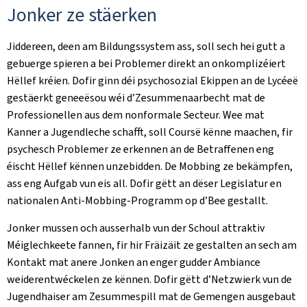
Jonker ze stäerken
Jiddereen, deen am Bildungssystem ass, soll sech hei gutt a
gebuerge spieren a bei Problemer direkt an onkomplizéiert
Hëllef kréien. Dofir ginn déi psychosozial Ekippen an de Lycéeë
gestäerkt geneeësou wéi d’Zesummenaarbecht mat de
Professionellen aus dem nonformale Secteur. Wee mat
Kanner a Jugendleche schafft, soll Coursë kënne maachen, fir
psychesch Problemer ze erkennen an de Betraffenen eng
éischt Hëllef kënnen unzebidden. De Mobbing ze bekämpfen,
ass eng Aufgab vun eis all. Dofir gëtt an dëser Legislatur en
nationalen Anti-Mobbing-Programm op d’Bee gestallt.
Jonker mussen och ausserhalb vun der Schoul attraktiv
Méiglechkeete fannen, fir hir Fräizäit ze gestalten an sech am
Kontakt mat anere Jonken an enger gudder Ambiance
weiderentwéckelen ze kënnen. Dofir gëtt d’Netzwierk vun de
Jugendhaiser am Zesummespill mat de Gemengen ausgebaut