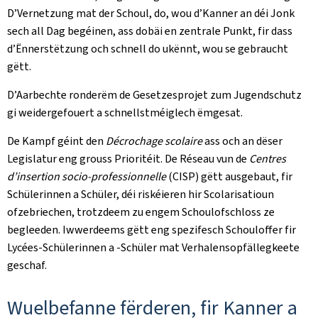
D’Vernetzung mat der Schoul, do, wou d’Kanner an déi Jonk
sech all Dag begéinen, ass dobäi en zentrale Punkt, fir dass
d’Ënnerstëtzung och schnell do ukënnt, wou se gebraucht
gëtt.
D’Aarbechte ronderëm de Gesetzesprojet zum Jugendschutz
gi weidergefouert a schnellstméiglech ëmgesat.
De Kampf géint den
Décrochage scolaire
ass och an dëser
Legislatur eng grouss Prioritéit. De Réseau vun de
Centres
d’insertion socio-professionnelle
(CISP) gëtt ausgebaut, fir
Schülerinnen a Schüler, déi riskéieren hir Scolarisatioun
ofzebriechen, trotzdeem zu engem Schoulofschloss ze
begleeden. Iwwerdeems gëtt eng spezifesch Schouloffer fir
Lycées-Schülerinnen a -Schüler mat Verhalensopfällegkeete
geschaf.
Wuelbefanne fërderen, fir Kanner a