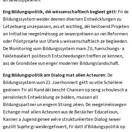
Eng Bildungspolitik, déi wëssenschaftlech begleet gëtt:
Fir de
Bildungssystem weider deenen diversen Entwécklungen zu
Lëtzebuerg unzepassen, ass et wichteg, déi bestoend Projeten
an Initiative reegelméisseg ze iwwerpréiwen an nei Reformen
oder Pilotprojete vun Ufank u wëssenschaftlech ze begleeden.
De Monitoring vum Bildungssystem mam Zil, fuerschungs- a
faktebaséiert politesch Entscheedungen treffen ze kënnen,
ass de Grondstee vun enger moderner Bildungslandschaft.
Eng Bildungspolitik am Dialog mat allen Acteuren:
De
Bildungssystem vum 21. Joerhonnert gëtt vu ville Schëllere
gedroen. Fir all Kand déi bescht Chancen op seng schoulesch a
perséinlech Entwécklung ze bidden, mussen all
Bildungspartner un engem Strang zéien. De reegelméissegen
Echange mat allen Acteuren aus de Beräicher Educatioun,
Kanner a Jugend genee wéi e strukturéierten Dialog iwwer
geziilt Sujete gi weidergefouert, fir datt d’Bildungspolitik op