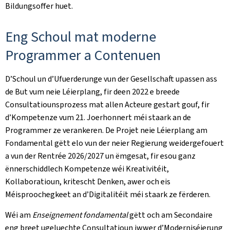
Bildungsoffer huet.
Eng Schoul mat moderne
Programmer a Contenuen
D’Schoul un d’Ufuerderunge vun der Gesellschaft upassen ass
de But vum neie Léierplang, fir deen 2022 e breede
Consultatiounsprozess mat allen Acteure gestart gouf, fir
d’Kompetenze vum 21. Joerhonnert méi staark an de
Programmer ze verankeren. De Projet neie Léierplang am
Fondamental gëtt elo vun der neier Regierung weidergefouert
a vun der Rentrée 2026/2027 un ëmgesat, fir esou ganz
ënnerschiddlech Kompetenze wéi Kreativitéit,
Kollaboratioun, kritescht Denken, awer och eis
Méisproochegkeet an d’Digitalitéit méi staark ze fërderen.
Wéi am
Enseignement fondamental
gëtt och am Secondaire
eng breet ugeluechte Consultatioun iwwer d’Moderniséierung