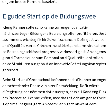
engem breede Konsens baséiert.
E gudde Start op de Bildungswee
Kleng Kanner solle scho kënne vun enger qualitativ
héichwäerteger Bildungs- a Betreiungsoffer profitéieren. Dëst
ass immens wichteg fir hir Zukunftschancen. Dofir gëtt weider
an d’Qualitéit vun de Crèchen investéiert, andeems virun allem
de Betreiungsschlëssel progressiv verbessert gëtt. An engems
ginn d’Formatioune vum Personal an d’Qualitéitskontrollen
an de Strukturen ausgebaut an innovativ Betreiungskonzepter
gefërdert.
Beim Start an d’Grondschoul befannen sech d’Kanner an enger
entscheedender Phase vun hirer Entwécklung. Dofir wäert
d’Regierung net nëmmen dofir suergen, dass all Kand eng Plaz
am Precoce soll kënne kréien, mee dass et och am ganze Cycle
1 optimal begleet gëtt. An deem Sënn gëtt niewent dem