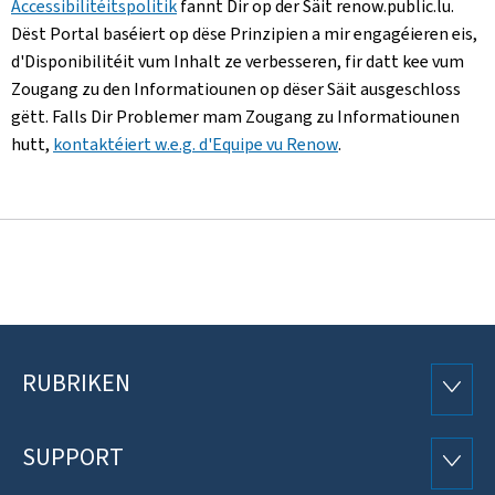
Accessibilitéitspolitik
fannt Dir op der Säit renow.public.lu.
Dëst Portal baséiert op dëse Prinzipien a mir engagéieren eis,
d'Disponibilitéit vum Inhalt ze verbesseren, fir datt kee vum
Zougang zu den Informatiounen op dëser Säit ausgeschloss
gëtt. Falls Dir Problemer mam Zougang zu Informatiounen
hutt,
kontaktéiert w.e.g. d'Equipe vu Renow
.
RUBRIKEN
Fousszeil
RUBRI
SUPPORT
SUPP