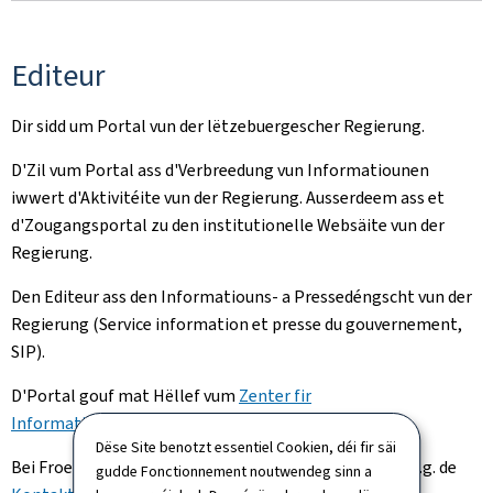
Editeur
Dir sidd um Portal vun der lëtzebuergescher Regierung.
D'Zil vum Portal ass d'Verbreedung vun Informatiounen
iwwert d'Aktivitéite vun der Regierung. Ausserdeem ass et
d'Zougangsportal zu den institutionelle Websäite vun der
Regierung.
Den Editeur ass den Informatiouns- a Pressedéngscht vun der
Regierung (Service information et presse du gouvernement,
SIP).
D'Portal gouf mat Hëllef vum
Zenter fir
Informatiounstechnologien
ëmgesat.
Dëse Site benotzt essentiel Cookien, déi fir säi
Bei Froen iwwert dëst Portal a säin Inhalt benotzt w.e.g. de
gudde Fonctionnement noutwendeg sinn a