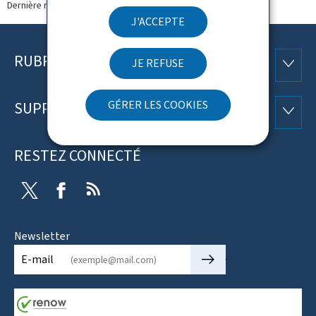
Dernière modification le
19.02.2018
J'ACCEPTE
RUBRIQUES
Pied
JE REFUSE
RUBRI
de
GÉRER LES COOKIES
SUPPORT
SUPP
page
RESTEZ CONNECTÉ
Twitter
Facebook
RSS
Newsletter
🡒
E-mail