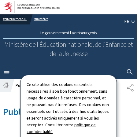
Aller au menu principal
Aller au contenu
FR
gouvernement.lu
Ministères
FR
Le gouvernement luxembourgeois
Ministère de l'Éducation nationale, de l'Enfance et
de la Jeunesse
AFFICHER
MENU
PRINCIPAL
Ce site utilise des cookies essentiels
Publications
PA
Accueil
nécessaires à son bon fonctionnement, sans
usage de données à caractère personnel, et
ne pouvant pas être refusés. Des cookies non
Publications
essentiels sont utilisés à des fins statistiques
et seront activés uniquement si vous les
acceptez. Consulter notre
politique de
confidentialité
.