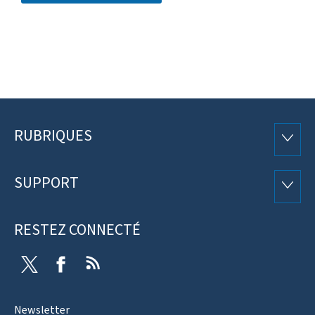
RUBRIQUES
Pied
RUBRI
de
SUPPORT
SUPP
page
RESTEZ CONNECTÉ
Twitter
Facebook
RSS
Newsletter