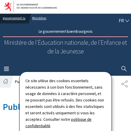
Aller au menu principal
Aller au contenu
FR
gouvernement.lu
Ministères
FR
Le gouvernement luxembourgeois
Ministère de l'Éducation nationale, de l'Enfance et
de la Jeunesse
AFFICHER
MENU
PRINCIPAL
Ce site utilise des cookies essentiels
Publications
PA
Accueil
nécessaires à son bon fonctionnement, sans
usage de données à caractère personnel, et
ne pouvant pas être refusés. Des cookies non
Publications
essentiels sont utilisés à des fins statistiques
et seront activés uniquement si vous les
acceptez. Consulter notre
politique de
confidentialité
.