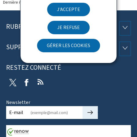
Dernière modification le
19.02.2018
J'ACCEPTE
RUBRIQUES
Pied
JE REFUSE
RUBRI
de
GÉRER LES COOKIES
SUPPORT
SUPP
page
RESTEZ CONNECTÉ
Twitter
Facebook
RSS
Newsletter
🡒
E-mail