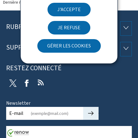
Dernière modification le
30.03.2026
J'ACCEPTE
RUBRIQUES
Pied
JE REFUSE
RUBRI
de
GÉRER LES COOKIES
SUPPORT
SUPP
page
RESTEZ CONNECTÉ
Twitter
Facebook
RSS
Newsletter
🡒
E-mail