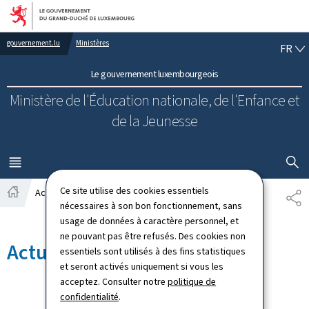
Aller au menu principal
Aller au contenu
FR
gouvernement.lu
Ministères
FR
Le gouvernement luxembourgeois
Ministère de l'Éducation nationale, de l'Enfance et
de la Jeunesse
AFFICHER
MENU
PRINCIPAL
Ce site utilise des cookies essentiels
Actualités
PA
Accueil
nécessaires à son bon fonctionnement, sans
usage de données à caractère personnel, et
ne pouvant pas être refusés. Des cookies non
Actualités
essentiels sont utilisés à des fins statistiques
et seront activés uniquement si vous les
acceptez. Consulter notre
politique de
confidentialité
.