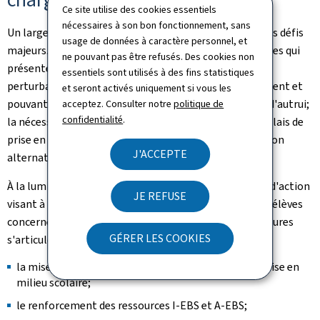
Ce site utilise des cookies essentiels
nécessaires à son bon fonctionnement, sans
Un large consensus s'est dégagé autour de l'analyse des défis
usage de données à caractère personnel, et
majeurs. Ceux-ci portent sur la prise en charge des élèves qui
ne pouvant pas être refusés. Des cookies non
présentent un comportement extrême ou inadapté,
essentiels sont utilisés à des fins statistiques
perturbant gravement le déroulement de l'enseignement et
et seront activés uniquement si vous les
pouvant mettre en danger sa propre sécurité ou celle d'autrui;
acceptez. Consulter notre
politique de
confidentialité
.
la nécessité d'un système plus réactif qui réduise les délais de
prise en charge, et l'extension des offres de scolarisation
J'ACCEPTE
alternatives.
À la lumière de ces défis, le ministère propose un plan d'action
JE REFUSE
visant à renforcer et développer la prise en charge des élèves
concernés dans l'enseignement fondamental. Les mesures
GÉRER LES COOKIES
s'articulent autour de:
la mise en place d'un plan d'intervention en cas de crise en
milieu scolaire;
le renforcement des ressources I-EBS et A-EBS;