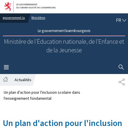
Aller au menu principal
Aller au contenu
FR
gouvernement.lu
Ministères
FR
Le gouvernement luxembourgeois
Ministère de l'Éducation nationale, de l'Enfance et
de la Jeunesse
AFFICHER
MENU
PRINCIPAL
Actualités
PA
Accueil
Un plan d'action pour l'inclusion scolaire dans
l'enseignement fondamental
Un plan d'action pour l'inclusion