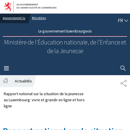
Aller au menu principal
Aller au contenu
FR
gouvernement.lu
Ministères
FR
Le gouvernement luxembourgeois
Ministère de l'Éducation nationale, de l'Enfance et
de la Jeunesse
AFFICHER
MENU
PRINCIPAL
Actualités
PA
Accueil
Rapport national sur la situation de la jeunesse
au Luxembourg: vivre et grandir en ligne et hors
ligne