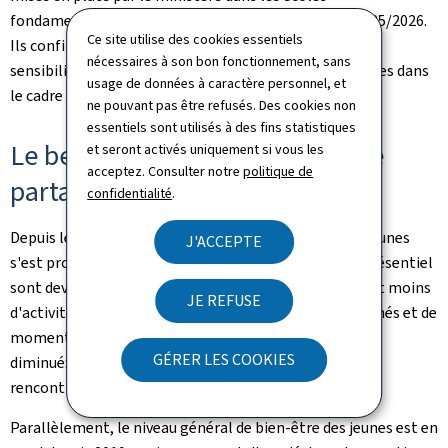
fondamentales, les maisons relais et les lycées en 2025/2026.
Ce site utilise des cookies essentiels
Ils confirment également le bien-fondé des actions de
nécessaires à son bon fonctionnement, sans
sensibilisation menées auprès des jeunes et des familles dans
usage de données à caractère personnel, et
le cadre de la campagne Screen-Life-Balance.
ne pouvant pas être refusés. Des cookies non
essentiels sont utilisés à des fins statistiques
Le besoin de se rencontrer et de
et seront activés uniquement si vous les
acceptez. Consulter notre
politique de
partager des expériences
confidentialité
.
Depuis le rapport de 2020, le quotidien de nombreux jeunes
J'ACCEPTE
s'est profondément transformé. Les rencontres en présentiel
sont devenues moins fréquentes. Les jeunes pratiquent moins
JE REFUSE
d'activités de loisirs. Les occasions d'échanges spontanés et de
moments partagés en face à face ont ainsi nettement
GÉRER LES COOKIES
diminué: seulement 13,3% des jeunes de 12 à 29 ans
rencontrent leurs amis au moins 20 jours par mois.
Parallèlement, le niveau général de bien-être des jeunes est en