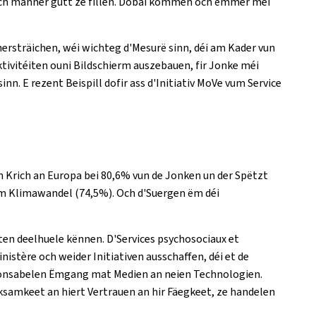
sech manner gutt ze fillen. Dobäi kommen och ëmmer méi
nersträichen, wéi wichteg d'Mesurë sinn, déi am Kader vun
ivitéiten ouni Bildschierm auszebauen, fir Jonke méi
n. E rezent Beispill dofir ass d'Initiativ
MoVe
vum
Service
m Krich an Europa bei 80,6% vun de Jonken un der Spëtzt
m Klimawandel (74,5%). Och d'Suergen ëm déi
tten deelhuele kënnen. D'
Services psychosociaux et
istère och weider Initiativen ausschaffen, déi et de
sponsabelen Ëmgang mat Medien an neien Technologien.
ksamkeet an hiert Vertrauen an hir Fäegkeet, ze handelen