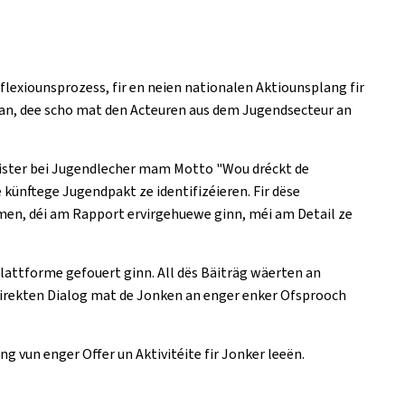
lexiounsprozess, fir en neien nationalen Aktiounsplang fir
 an, dee scho mat den Acteuren aus dem Jugendsecteur an
nister bei Jugendlecher mam Motto "Wou dréckt de
künftege Jugendpakt ze identifizéieren. Fir dëse
emen, déi am Rapport ervirgehuewe ginn, méi am Detail ze
attforme gefouert ginn. All dës Bäiträg wäerten an
direkten Dialog mat de Jonken an enger enker Ofsprooch
 vun enger Offer un Aktivitéite fir Jonker leeën.