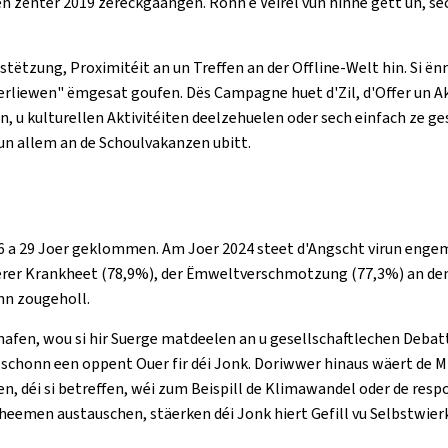
n zënter 2019 zeréckgaangen. Ronn e Véirel vun hinne gëtt un, 
ëtzung, Proximitéit an un Treffen an der Offline-Welt hin. Si ën
liewen" ëmgesat goufen. Dës Campagne huet d'Zil, d'Offer un Akt
 u kulturellen Aktivitéiten deelzehuelen oder sech einfach ze gesin
run allem an de Schoulvakanzen ubitt.
 16 a 29 Joer geklommen. Am Joer 2024 steet d'Angscht virun enge
ierer Krankheet (78,9%), der Ëmweltverschmotzung (77,3%) an de
nn zougeholl.
schafen, wou si hir Suerge matdeelen an u gesellschaftlechen Deba
schonn een oppent Ouer fir déi Jonk. Doriwwer hinaus wäert de Min
, déi si betreffen, wéi zum Beispill de Klimawandel oder de re
heemen austauschen, stäerken déi Jonk hiert Gefill vu Selbstwier