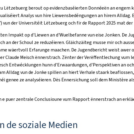
zu Lëtzebuerg berout op evidenzbaséierten Donnéeën an engem ko
tualiséiert Analys vun hire Liewensbedéngungen an hirem Alldag. E
) vun der Universitéit Lëtzebuerg och fir de Rapport 2025 mat d
ten Impakt op d'Liewen an d'Wuelbefanne vun eise Jonken. De Jug
 an der Schoul ze reduzéieren. Gläichzäiteg musse mir och ausse
mme wäertvoll Erfarunge maachen. De Jugendbericht weist awer 
ster Claude Meisch ënnerstrach. Zënter der Verëffentlechung vum 
esch Entwécklungen hunn d'Erwaardungen, d'Perspektiven an och 
am Alldag vun de Jonke spillen an hiert Verhale staark beaflossen
méi genee ze analyséieren. Dës Ënnersichung soll dem Ministère al
n e puer zentrale Conclusioune vum Rapport ënnerstrach an erkläe
 de soziale Medien