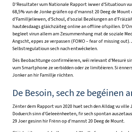
D'Resultater vum Nationale Rapport iwwer d'Situatioun vun 
68,5% vun de Jonke gräifen op d'mannst 20 Deeg de Mount o
d'Familljeliewen, d'Schoul, d'sozial Bezéiungen an d'Fräizä
hautdesdaags gläichzäiteg online an offline ofspillen. D'
begleet virun allem am Zesummenhang mat de soziale Medi
Angscht, eppes ze verpassen (
FOMO – fear of missing out
).
Selbstregulatioun sech nach entwéckelen.
Dës Beobachtunge confirméieren, wéi relevant d'Mesurë sin
vum Smartphone ze verbidden oder ze limitéieren. Si ënner
Jonker an hir Famillje riichten.
De Besoin, sech ze begéinen a
Zënter dem Rapport vun 2020 huet sech den Alldag vu ville 
Doduerch sinn d'Geleeënheeten, fir sech spontan auszeta
29 Joer gesinn hir Frënn op d'mannst 20 Deeg de Mount.