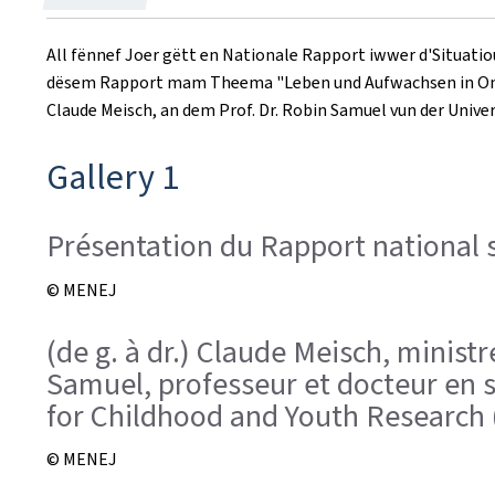
on
All fënnef Joer gëtt en Nationale Rapport iwwer d'Situatio
dësem Rapport mam Theema "
Leben und Aufwachsen in On
Claude Meisch, an dem Prof. Dr. Robin Samuel vun der Univer
Gallery 1
Présentation du Rapport national 
© MENEJ
(de g. à dr.) Claude Meisch, ministr
Samuel, professeur et docteur en s
for Childhood and Youth Research 
© MENEJ