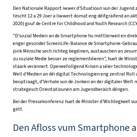
Den Nationale Rapport iwwer d'Situatioun vun der Jugend 
tëscht 12 a 29 Joer a liwwert domat eng déifgräifend an ak
2020) gouf de
Centre for Childhood and Youth Research
(CCY
"D'sozial Medien an de Smartphone hu mëttlerweil en direk
enger gesonder
ScreenLife-Balance
de Smartphone-Gebrauch
jonk Mënsche sech richteg begéinen, austauschen an zesu
zu soziale Medie besser ze reglementéieren", huet de Mini
staark verännert. Openeefollgend Krisen a séier technolog
Well d'Medien an déi digital Technologien eng zentral Roll 
beoptraagt, d'Verhale vun de Jonken an der digitaler Welt 
strategesch Orientatiounen am Jugendberäich déngen.
Bei der Pressekonferenz huet de Minister d'Wichtegkeet vu
gëtt.
Den Afloss vum Smartphone an