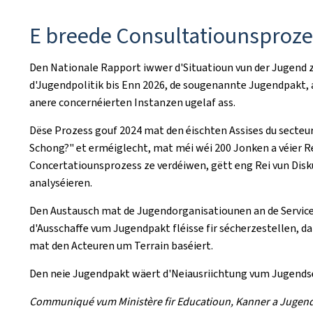
E breede Consultatiounsproze
Den Nationale Rapport iwwer d'Situatioun vun der Jugend z
d'Jugendpolitik bis Enn 2026, de sougenannte Jugendpakt, 
anere concernéierten Instanzen ugelaf ass.
Dëse Prozess gouf 2024 mat den éischten
Assises du secteur
Schong?" et erméiglecht, mat méi wéi 200 Jonken a véier Re
Concertatiounsprozess ze verdéiwen, gëtt eng Rei vun Dis
analyséieren.
Den Austausch mat de Jugendorganisatiounen an de Servicer
d'Ausschaffe vum Jugendpakt fléisse fir sécherzestellen,
mat den Acteuren um Terrain baséiert.
Den neie Jugendpakt wäert d'Neiausriichtung vum Jugendsec
Communiqué vum Ministère fir Educatioun, Kanner a Jugen