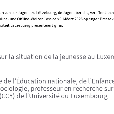
un vun der Jugend zu Lëtzebuerg, de Jugendbericht, verëffentlecht
line- und Offline-Welten
" ass den 9. Mäerz 2026 op enger Presse
sitéit Lëtzebuerg presentéiert ginn.
sur la situation de la jeunesse au Lux
e de l’Éducation nationale, de l’Enfance
ociologie, professeur en recherche sur
(CCY) de l'Université du Luxembourg