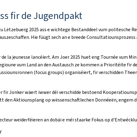
ss fir de Jugendpakt
u Lëtzebuerg 2025 ass e wichtege Bestanddeel vum politesche Ref
auszeschaffen. Hie füügt sech an e breede Consultatiounsprozess
 de la jeunesse
lancéiert. Am Joer 2025 huet eng Tournée vum Mi
gioune vum Land an den Austausch ze kommen a Prioritéite fir de 
kussiounsronnen (
focus groups
) organiséiert, fir verschidden The
 fir Jonker wäert iwwer déi verschidde bestoend Kooperatiounspl
 datt den Aktiounsplang op wëssenschaftlechen Donnéeën, engem 
teur weiderféieren an dobäi e méi staarke Fokus op d'Entwécklung
d