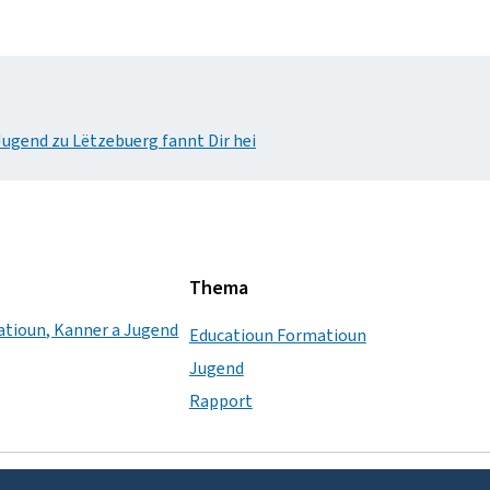
Jugend zu Lëtzebuerg fannt Dir hei
Thema
catioun, Kanner a Jugend
Educatioun Formatioun
Jugend
Rapport