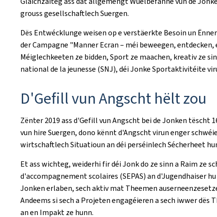
Gläichzäiteg ass dat allgemengt Wuelbefanne vun de Jonke
grouss gesellschaftlech Suergen.
Dës Entwécklunge weisen op e verstäerkte Besoin un Ënnerst
der Campagne "Manner Ecran – méi beweegen, entdecken, er
Méiglechkeeten ze bidden, Sport ze maachen, kreativ ze sinn,
national de la jeunesse
(SNJ), déi Jonke Sportaktivitéite vi
D'Gefill vun Angscht hëlt zou
Zënter 2019 ass d'Gefill vun Angscht bei de Jonken tëscht
vun hire Suergen, dono kënnt d'Angscht virun enger schwé
wirtschaftlech Situatioun an déi perséinlech Sécherheet hu
Et ass wichteg, weiderhi fir déi Jonk do ze sinn a Raim ze 
d'accompagnement scolaires
(SEPAS) an d'Jugendhaiser hu 
Jonken erlaben, sech aktiv mat Theemen auserneenzesetzen
Andeems si sech a Projeten engagéieren a sech iwwer dës T
an en Impakt ze hunn.