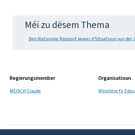
Méi zu dësem Thema
Den Nationale Rapport iwwer d'Situatioun vun der 
Regierungsmember
Organisatioun
MEISCH Claude
Ministère fir Edu