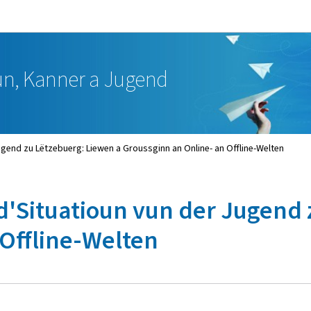
Bei den Haaptmenü goen
Bei den Inhalt goen
oun, Kanner a Jugend
gend zu Lëtzebuerg: Liewen a Groussginn an Online- an Offline-Welten
d'Situatioun vun der Jugend 
 Offline-Welten