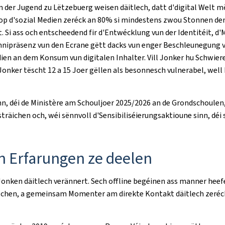
der Jugend zu Lëtzebuerg weisen däitlech, datt d'digital Welt më
p d'sozial Medien zeréck an 80% si mindestens zwou Stonnen den 
it. Si ass och entscheedend fir d'Entwécklung vun der Identitéit, 
Omnipräsenz vun den Ecrane gëtt dacks vun enger Beschleunegung v
en an dem Konsum vun digitalen Inhalter. Vill Jonker hu Schwie
 Jonker tëscht 12 a 15 Joer gëllen als besonnesch vulnerabel, wel
n, déi de Ministère am Schouljoer 2025/2026 an de Grondschoulen,
sträichen och, wéi sënnvoll d'Sensibiliséierungsaktioune sinn, d
n Erfarungen ze deelen
Jonken däitlech verännert. Sech offline begéinen ass manner heefe
uschen, a gemeinsam Momenter am direkte Kontakt däitlech zeré