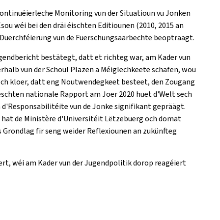
ntinuéierleche Monitoring vun der Situatioun vu Jonken
sou wéi bei den dräi éischten Editiounen (2010, 2015 an
er Duerchféierung vun de Fuerschungsaarbechte beoptraagt.
endbericht bestätegt, datt et richteg war, am Kader vun
rhalb vun der Schoul Plazen a Méiglechkeete schafen, wou
och kloer, datt eng Noutwendegkeet besteet, den Zougang
leschten nationale Rapport am Joer 2020 huet d'Welt sech
d'Responsabilitéite vun de Jonke signifikant gepräägt.
, hat de Ministère d'Universitéit Lëtzebuerg och domat
s Grondlag fir seng weider Reflexiounen an zukünfteg
rt, wéi am Kader vun der Jugendpolitik dorop reagéiert