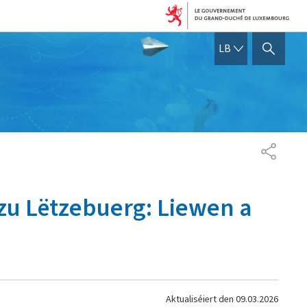
LËTZEBUERGE
LB
SHOW HIDE SEARCH
SHARE
zu Lëtzebuerg: Liewen a
Aktualiséiert den
09.03.2026