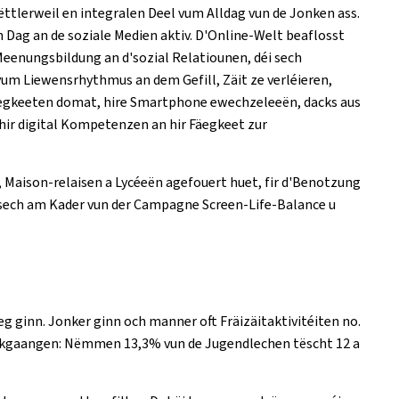
ttlerweil en integralen Deel vum Alldag vun de Jonken ass.
Dag an de soziale Medien aktiv. D'Online-Welt beaflosst
d'Meenungsbildung an d'sozial Relatiounen, déi sech
um Liewensrhythmus an dem Gefill, Zäit ze verléieren,
regkeeten domat, hire Smartphone ewechzeleeën, dacks aus
l hir digital Kompetenzen an hir Fäegkeet zur
 Maison-relaisen a Lycéeën agefouert huet, fir d'Benotzung
éi sech am Kader vun der Campagne
Screen-Life-Balance
u
g ginn. Jonker ginn och manner oft Fräizäitaktivitéiten no.
ckgaangen: Nëmmen 13,3% vun de Jugendlechen tëscht 12 a