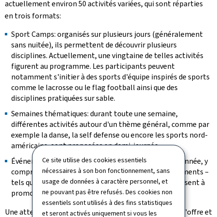
actuellement environ 50 activités variées, qui sont réparties
en trois formats:
Sport Camps
: organisés sur plusieurs jours (généralement
sans nuitée), ils permettent de découvrir plusieurs
disciplines. Actuellement, une vingtaine de telles activités
figurent au programme. Les participants peuvent
notamment s'initier à des sports d'équipe inspirés de sports
comme le lacrosse ou le flag football ainsi que des
disciplines pratiquées sur sable.
Semaines thématiques: durant toute une semaine,
différentes activités autour d'un thème général, comme par
exemple la danse, la self defense ou encore les sports nord-
américains, sont proposées en demi-journée.
Ce site utilise des cookies essentiels
Événements ponctuels: organisés tout au long de l'année, y
nécessaires à son bon fonctionnement, sans
compris en dehors des vacances scolaires, ces événements –
usage de données à caractère personnel, et
tels que la Nuit du sport ou la
Summer Challenge
– visent à
ne pouvant pas être refusés. Des cookies non
promouvoir la pratique sportive auprès des jeunes.
essentiels sont utilisés à des fins statistiques
Une attention particulière est portée à la diversité de l'offre et
et seront activés uniquement si vous les