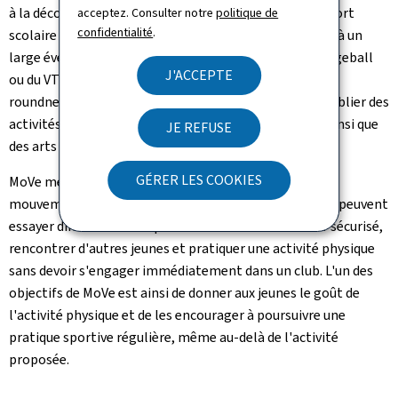
à la découverte de disciplines peu présentes dans le sport
acceptez. Consulter notre
politique de
confidentialité
.
scolaire traditionnel. Les jeunes peuvent ainsi s'initier à un
large éventail d'activités, allant de l'acrobatie, du dodgeball
J'ACCEPTE
ou du VTT à des sports tendance comme le parkour, le
roundnet, l'ultimate frisbee ou la callisthénie, sans oublier des
activités de bien-être telles que le yoga ou la zumba ainsi que
JE REFUSE
des arts martiaux comme le muay thaï ou le jiu-jitsu.
GÉRER LES COOKIES
MoVe
met l'accent sur la découverte, le plaisir et le
mouvement plutôt que sur la performance. Les jeunes peuvent
essayer différentes disciplines dans un cadre éducatif sécurisé,
rencontrer d'autres jeunes et pratiquer une activité physique
sans devoir s'engager immédiatement dans un club. L'un des
objectifs de MoVe est ainsi de donner aux jeunes le goût de
l'activité physique et de les encourager à poursuivre une
pratique sportive régulière, même au-delà de l'activité
proposée.