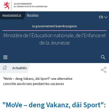
Aller au menu principal
Aller au contenu
FR
gouvernement.lu
Ministères
FR
Le gouvernement luxembourgeois
Ministère de l'Éducation nationale, de l'Enfance et
de la Jeunesse
AFFICHER
MENU
PRINCIPAL
Actualités
PA
Accueil
"MoVe – deng Vakanz, däi Sport": une alternative
concrète aux écrans pendant les vacances
"MoVe – deng Vakanz, däi Sport":