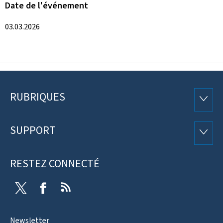
Date de l'événement
03.03.2026
RUBRIQUES
Pied
RUBRI
de
SUPPORT
SUPP
page
RESTEZ CONNECTÉ
Twitter
Facebook
RSS
Newsletter