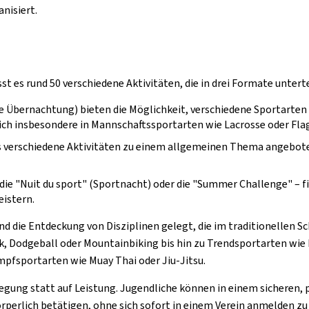
nisiert.
 es rund 50 verschiedene Aktivitäten, die in drei Formate untertei
 Übernachtung) bieten die Möglichkeit, verschiedene Sportarten 
h insbesondere in Mannschaftssportarten wie Lacrosse oder Flag 
erschiedene Aktivitäten zu einem allgemeinen Thema angeboten,
ie "Nuit du sport" (Sportnacht) oder die "Summer Challenge" – fi
eistern.
d die Entdeckung von Disziplinen gelegt, die im traditionellen S
ik, Dodgeball oder Mountainbiking bis hin zu Trendsportarten wie 
pfsportarten wie Muay Thai oder Jiu-Jitsu.
gung statt auf Leistung. Jugendliche können in einem sicheren,
perlich betätigen, ohne sich sofort in einem Verein anmelden zu 