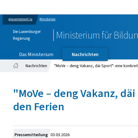
gouvernement.lu
Ministerien
Die Luxemburger
Ministerium für Bildu
Regierung
Das Ministerium
Nachrichten
Nachrichten
"MoVe – deng Vakanz, däi Sport": eine konkrete
Startseite
"MoVe – deng Vakanz, däi 
den Ferien
Zum
Pressemitteilung
03.03.2026