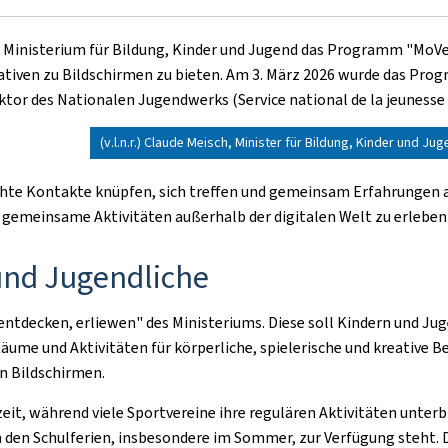
 Ministerium für Bildung, Kinder und Jugend das Programm "MoVe – 
tiven zu Bildschirmen zu bieten. Am 3. März 2026 wurde das Prog
or des Nationalen Jugendwerks (Service national de la jeunesse -
(v.l.n.r.) Claude Meisch, Minister für Bildung, Kinder und 
 echte Kontakte knüpfen, sich treffen und gemeinsam Erfahrungen
gemeinsame Aktivitäten außerhalb der digitalen Welt zu erleben"
und Jugendliche
 entdecken, erliewen" des Ministeriums. Diese soll Kindern und Ju
Räume und Aktivitäten für körperliche, spielerische und kreative 
n Bildschirmen.
it, während viele Sportvereine ihre regulären Aktivitäten unterb
en Schulferien, insbesondere im Sommer, zur Verfügung steht. Di