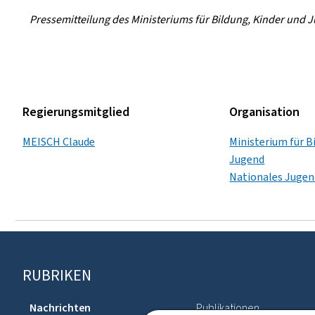
Pressemitteilung des Ministeriums für Bildung, Kinder und
Regierungsmitglied
Organisation
MEISCH Claude
Ministerium für B
Jugend
Nationales Juge
Footer
RUBRIKEN
Nachrichten
Publikationen