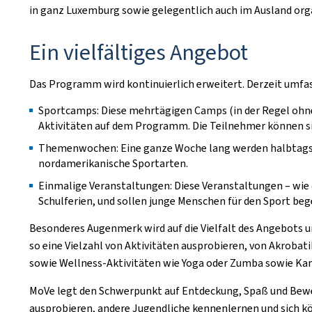
in ganz Luxemburg sowie gelegentlich auch im Ausland orga
Ein vielfältiges Angebot
Das Programm wird kontinuierlich erweitert. Derzeit umfasst
Sportcamps: Diese mehrtägigen Camps (in der Regel ohne
Aktivitäten auf dem Programm. Die Teilnehmer können sic
Themenwochen: Eine ganze Woche lang werden halbtags v
nordamerikanische Sportarten.
Einmalige Veranstaltungen: Diese Veranstaltungen – wie d
Schulferien, und sollen junge Menschen für den Sport beg
Besonderes Augenmerk wird auf die Vielfalt des Angebots un
so eine Vielzahl von Aktivitäten ausprobieren, von Akrobat
sowie Wellness-Aktivitäten wie Yoga oder Zumba sowie Kam
MoVe legt den Schwerpunkt auf Entdeckung, Spaß und Bewe
ausprobieren, andere Jugendliche kennenlernen und sich kör