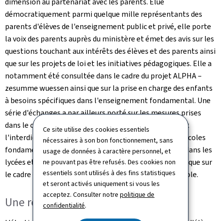
dimension au partenariat avec les parents. Élue
démocratiquement parmi quelque mille représentants des
parents d'élèves de l'enseignement public et privé, elle porte
la voix des parents auprès du ministère et émet des avis sur les
questions touchant aux intérêts des élèves et des parents ainsi
que sur les projets de loi et les initiatives pédagogiques. Elle a
notamment été consultée dans le cadre du projet ALPHA –
zesumme wuessen ainsi que sur la prise en charge des enfants
à besoins spécifiques dans l'enseignement fondamental. Une
série d'échanges a par ailleurs porté sur les mesures prises
dans le cadre de la stratégie Screen-Life-Balance (dont
Ce site utilise des cookies essentiels
l'interdiction de l'utilisation du smartphone dans les écoles
nécessaires à son bon fonctionnement, sans
fondamentales, la réglementation de son utilisation dans les
usage de données à caractère personnel, et
lycées et la promotion des activités analogiques) ainsi que sur
ne pouvant pas être refusés. Des cookies non
essentiels sont utilisés à des fins statistiques
le cadre d'utilisation de l'intelligence artificielle à l'école.
et seront activés uniquement si vous les
acceptez. Consulter notre
politique de
Une représentation à trois niveaux
confidentialité
.