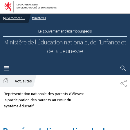
Aller au menu principal
Aller au contenu
gouvernement.lu
Ministères
Le gouvernement luxembourgeois
Ministère de l'Éducation nationale, de l'Enfance et
de la Jeunesse
AFFICHER
MENU
PRINCIPAL
Actualités
PA
Accueil
Représentation nationale des parents d'élèves:
la participation des parents au cœur du
système éducatif