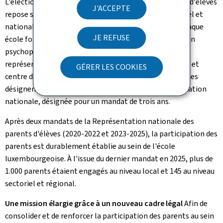
L'élection de la Représentation nationale des parents d'élèves
J'ACCEPTE
repose sur un processus en trois niveaux: local, sectoriel et
national. Des représentants sont d'abord élus dans chaque
JE REFUSE
école fondamentale, lycée et centre de compétences en
psychopédagogie spécialisée; ils élisent ensuite deux
représentants sectoriels par direction régionale, lycée et
GÉRER LES COOKIES
centre de compétences. Les représentations sectorielles
désignent ensuite, parmi leurs membres, la représentation
nationale, désignée pour un mandat de trois ans.
Après deux mandats de la Représentation nationale des
parents d'élèves (2020-2022 et 2023-2025), la participation des
parents est durablement établie au sein de l'école
luxembourgeoise. À l'issue du dernier mandat en 2025, plus de
1.000 parents étaient engagés au niveau local et 145 au niveau
sectoriel et régional.
Une mission élargie grâce à un nouveau cadre légal
Afin de
consolider et de renforcer la participation des parents au sein