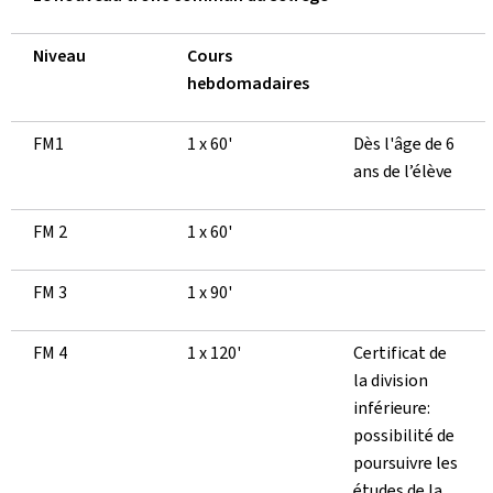
Niveau
Cours
hebdomadaires
FM1
1 x 60'
Dès l'âge de 6
ans de l’élève
FM 2
1 x 60'
FM 3
1 x 90'
FM 4
1 x 120'
Certificat de
la division
inférieure:
possibilité de
poursuivre les
études de la