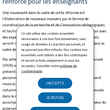
renforcé pour les enseignants
Une nouveauté dans le cadre de cette réforme est
l'élaboration de nouveaux manuels par le Service de
coordination de la recherche et de l'innovation pédagogiques
et technologique (SCRIPT) du ministère en collaboration avec
Ce site utilise des cookies essentiels
des experts issus de l'enseignement musical. Ces manuels
nécessaires à son bon fonctionnement, sans
seront mis à la disposition des élèves par le ministère dans le
usage de données à caractère personnel, et
cadre de la gratuité des manuels scolaires.
ne pouvant pas être refusés. Des cookies non
essentiels sont utilisés à des fins statistiques
Par ailleurs, l'Institut de formation de l'éducation nationale
et seront activés uniquement si vous les
(IFEN) organisera dès février 2026 des sessions de
acceptez. Consulter notre
politique de
confidentialité
.
présentation du nouveau programme d'études pour le
personnel enseignant des établissements d'enseignement
J'ACCEPTE
musical. Des formations continues supplémentaires,
notamment sur les nouveaux manuels et la technique vocale
dans le cadre du cours de formation musicale,
JE REFUSE
accompagneront les enseignants avant l'entrée en vigueur du
programme.