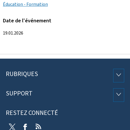
Éducation - Formation
Date de l'événement
19.01.2026
RUBRIQUES
Pied
RUBRI
de
SUPPORT
SUPP
page
RESTEZ CONNECTÉ
Twitter
Facebook
RSS