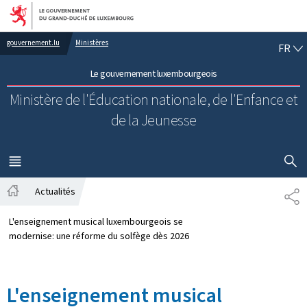
Aller au menu principal
Aller au contenu
FR
gouvernement.lu
Ministères
FR
Le gouvernement luxembourgeois
Ministère de l'Éducation nationale, de l'Enfance et
de la Jeunesse
AFFICHER
MENU
PRINCIPAL
Actualités
PA
Accueil
L'enseignement musical luxembourgeois se
modernise: une réforme du solfège dès 2026
L'enseignement musical