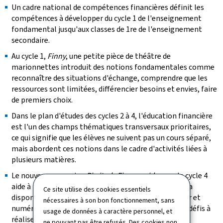
Un cadre national de compétences financières définit les
compétences à développer du cycle 1 de l'enseignement
fondamental jusqu'aux classes de 1re de l'enseignement
secondaire.
Au cycle 1,
Finny
, une petite pièce de théâtre de
marionnettes introduit des notions fondamentales comme
reconnaître des situations d'échange, comprendre que les
ressources sont limitées, différencier besoins et envies, faire
de premiers choix.
Dans le plan d'études des cycles 2 à 4, l'éducation financière
est l'un des champs thématiques transversaux prioritaires,
ce qui signifie que les élèves ne suivent pas un cours séparé,
mais abordent ces notions dans le cadre d'activités liées à
plusieurs matières.
Le nouveau magazine
Piwitsch-Finanzguide
pour le cycle 4
aide à mieux comprendre l'argent au quotidien. Il sera
Ce site utilise des cookies essentiels
disponible dès la rentrée 2027/2028 en version papier et
nécessaires à son bon fonctionnement, sans
numérique, enrichi de mini-vidéos, quiz, podcasts ou défis à
usage de données à caractère personnel, et
réaliser en classe ou à la maison.
ne pouvant pas être refusés. Des cookies non