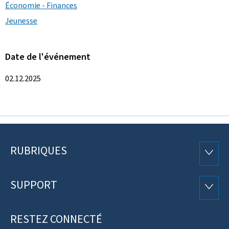
Économie - Finances
Jeunesse
Date de l'événement
02.12.2025
RUBRIQUES
Pied
RUBRI
de
SUPPORT
SUPP
page
RESTEZ CONNECTÉ