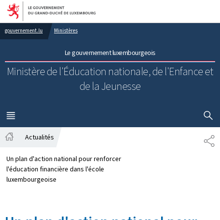
Aller au menu principal
Aller au contenu
gouvernement.lu
Ministères
Le gouvernement luxembourgeois
Ministère de l'Éducation nationale, de l'Enfance et
de la Jeunesse
AFFICHER
MENU
PRINCIPAL
Actualités
PA
Accueil
Un plan d'action national pour renforcer
l'éducation financière dans l'école
luxembourgeoise