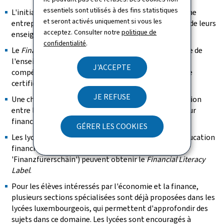
essentiels sont utilisés à des fins statistiques
L'initiative
EduStart-Up
permet aux lycées de créer une
et seront activés uniquement si vous les
entreprise scolaire, gérée par les élèves avec l'appui de leurs
acceptez. Consulter notre
politique de
enseignants.
confidentialité
.
Le
Finanzfürerschäin
permet aux élèves de 5e et de 2e de
l'enseignement secondaire de faire certifier leurs
J'ACCEPTE
compétences financières. Pour les élèves de 2e, cette
certification sera possible dès la rentrée 2027/2028.
JE REFUSE
Une charte nationale définit les règles de collaboration
entre le ministère et les acteurs pertinents du secteur
financier.
GÉRER LES COOKIES
Les lycées engagés dans des activités régulières d'éducation
financière (ateliers, projets, mini-entreprises,
'Finanzfürerschäin') peuvent obtenir le
Financial Literacy
Label
.
Pour les élèves intéressés par l'économie et la finance,
plusieurs sections spécialisées sont déjà proposées dans les
lycées luxembourgeois, qui permettent d'approfondir des
sujets dans ce domaine. Les lycées sont encouragés à