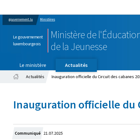
gouvernement.lu
Ministères
Ministère de l'Éducation
Le gouvernement
de la Jeunesse
luxembourgeois
Le ministère
Actualités
Actualités
Inauguration officielle du Circuit des cabanes 20
Accueil
Inauguration officielle du
Crée
Communiqué
21.07.2025