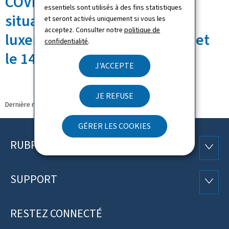
COVID-19: Évolution de la
essentiels sont utilisés à des fins statistiques
situation dans les écoles
et seront activés uniquement si vous les
acceptez. Consulter notre
politique de
luxembourgeoises entre le 8 et
confidentialité
.
le 14 mars 2021
J'ACCEPTE
JE REFUSE
Dernière modification le
18.03.2021
GÉRER LES COOKIES
RUBRIQUES
Pied
RUBRI
de
SUPPORT
SUPP
page
RESTEZ CONNECTÉ