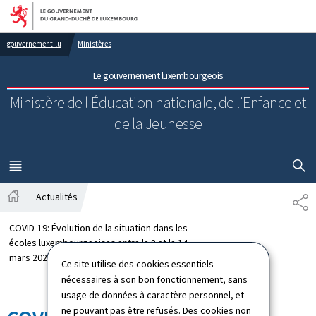
Aller au menu principal
Aller au contenu
gouvernement.lu
Ministères
Le gouvernement luxembourgeois
Ministère de l'Éducation nationale, de l'Enfance et
de la Jeunesse
AFFICHER
MENU
PRINCIPAL
Actualités
PA
Accueil
COVID-19: Évolution de la situation dans les
écoles luxembourgeoises entre le 8 et le 14
mars 2021
Ce site utilise des cookies essentiels
nécessaires à son bon fonctionnement, sans
usage de données à caractère personnel, et
ne pouvant pas être refusés. Des cookies non