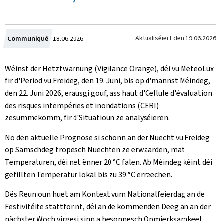
Created
Aktualiséiert den
19.06.2026
Communiqué
18.06.2026
on
Wéinst der Hëtztwarnung (Vigilance Orange), déi vu MeteoLux
fir d'Period vu Freideg, den 19. Juni, bis op d'mannst Méindeg,
den 22. Juni 2026, erausgi gouf, ass haut d'Cellule d'évaluation
des risques intempéries et inondations (CERI)
zesummekomm, fir d'Situatioun ze analyséieren.
No den aktuelle Prognose si schonn an der Nuecht vu Freideg
op Samschdeg tropesch Nuechten ze erwaarden, mat
Temperaturen, déi net ënner 20 °C falen. Ab Méindeg kéint déi
gefillten Temperatur lokal bis zu 39 °C erreechen.
Dës Reunioun huet am Kontext vum Nationalfeierdag an de
Festivitéite stattfonnt, déi an de kommenden Deeg an an der
nächster Woch virgesi sinn a besonnesch Opmierksamkeet