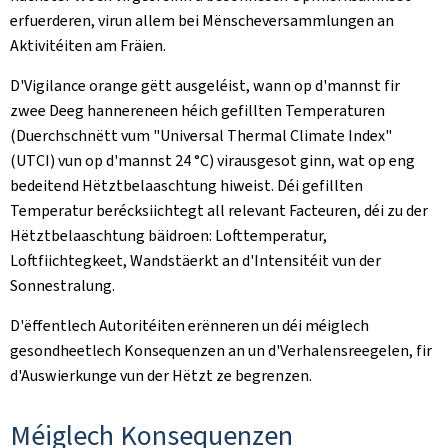
erfuerderen, virun allem bei Mënscheversammlungen an
Aktivitéiten am Fräien.
D'Vigilance orange gëtt ausgeléist, wann op d'mannst fir
zwee Deeg hannereneen héich gefillten Temperaturen
(Duerchschnëtt vum
"Universal Thermal Climate Index
"
(UTCI) vun op d'mannst 24 °C) virausgesot ginn, wat op eng
bedeitend Hëtztbelaaschtung hiweist. Déi gefillten
Temperatur berécksiichtegt all relevant Facteuren, déi zu der
Hëtztbelaaschtung bäidroen: Lofttemperatur,
Loftfiichtegkeet, Wandstäerkt an d'Intensitéit vun der
Sonnestralung.
D'ëffentlech Autoritéiten erënneren un déi méiglech
gesondheetlech Konsequenzen an un d'Verhalensreegelen, fir
d'Auswierkunge vun der Hëtzt ze begrenzen.
Méiglech Konsequenzen