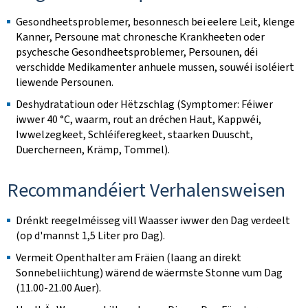
Gesondheetsproblemer, besonnesch bei eelere Leit, klenge
Kanner, Persoune mat chronesche Krankheeten oder
psychesche Gesondheetsproblemer, Persounen, déi
verschidde Medikamenter anhuele mussen, souwéi isoléiert
liewende Persounen.
Deshydratatioun oder Hëtzschlag (Symptomer: Féiwer
iwwer 40 °C, waarm, rout an dréchen Haut, Kappwéi,
Iwwelzegkeet, Schléiferegkeet, staarken Duuscht,
Duercherneen, Krämp, Tommel).
Recommandéiert Verhalensweisen
Drénkt reegelméisseg vill Waasser iwwer den Dag verdeelt
(op d'mannst 1,5 Liter pro Dag).
Vermeit Openthalter am Fräien (laang an direkt
Sonnebeliichtung) wärend de wäermste Stonne vum Dag
(11.00-21.00 Auer).