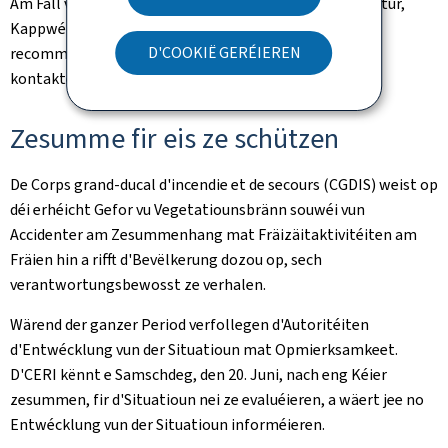
Am Fall vun engem Hëtzschlag (héich Kierpertemperatur,
Kappwéi, Iwwelzegkeet, Duercherneen asw.) gëtt
D'COOKIË GERÉIEREN
recommandéiert, medezinescht Fachpersonal ze
kontaktéieren oder an Noutfäll den 112 unzeruffen.
Zesumme fir eis ze schützen
De Corps grand-ducal d'incendie et de secours (CGDIS) weist op
déi erhéicht Gefor vu Vegetatiounsbränn souwéi vun
Accidenter am Zesummenhang mat Fräizäitaktivitéiten am
Fräien hin a rifft d'Bevëlkerung dozou op, sech
verantwortungsbewosst ze verhalen.
Wärend der ganzer Period verfollegen d'Autoritéiten
d'Entwécklung vun der Situatioun mat Opmierksamkeet.
D'CERI kënnt e Samschdeg, den 20. Juni, nach eng Kéier
zesummen, fir d'Situatioun nei ze evaluéieren, a wäert jee no
Entwécklung vun der Situatioun informéieren.