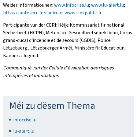
Weider Informatiounen:
www.infocrise.lu
;
www.lu-alert.lu
;
http://santesecu.lu/canicule
;
www.itm.public.lu
Participante vun der CERI: Héije Kommissariat fir national
Sécherheet (HCPN), MeteoLux, Gesondheetsdirektioun, Corps
grand-ducal d'incendie et de secours (CGDIS), Police
Lëtzebuerg , Lëtzebuerger Arméi, Ministère fir Educatioun,
Kanner a Jugend.
Communiqué vun der Cellule d'évaluation des risques
intempéries et inondations
Méi zu dësem Thema
infocrise.lu
lu-alert.lu