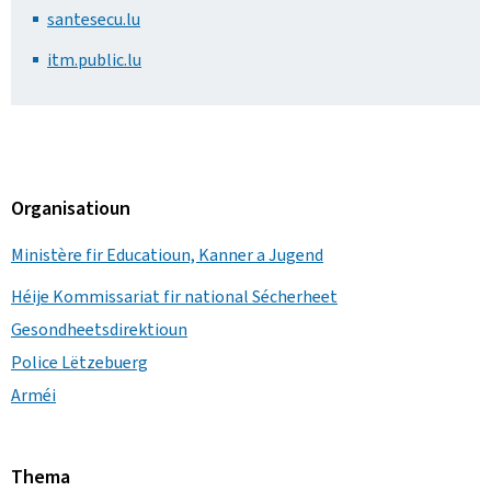
santesecu.lu
itm.public.lu
Organisatioun
Ministère fir Educatioun, Kanner a Jugend
Héije Kommissariat fir national Sécherheet
Gesondheetsdirektioun
Police Lëtzebuerg
Arméi
Thema