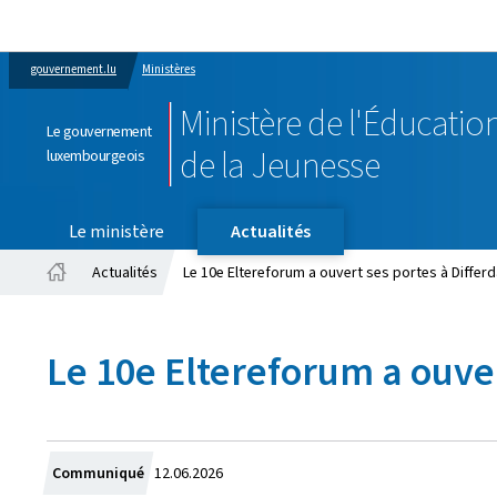
gouvernement.lu
Ministères
Ministère de l'Éducation
Le gouvernement
de la Jeunesse
luxembourgeois
Le ministère
Actualités
Actualités
Le 10e Eltereforum a ouvert ses portes à Differ
Accueil
Le 10e Eltereforum a ouve
Crée
Communiqué
12.06.2026