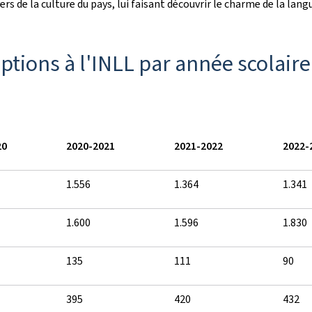
ers de la culture du pays, lui faisant découvrir le charme de la l
ptions à l'INLL par année scolaire
20
2020-2021
2021-2022
2022-
1.556
1.364
1.341
1.600
1.596
1.830
135
111
90
395
420
432