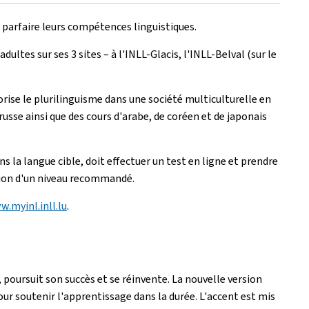
 parfaire leurs compétences linguistiques.
tes sur ses 3 sites – à l'INLL-Glacis, l'INLL-Belval (sur le
orise le plurilinguisme dans une société multiculturelle en
russe ainsi que des cours d'arabe, de coréen et de japonais
 la langue cible, doit effectuer un test en ligne et prendre
tion d'un niveau recommandé.
.myinl.inll.lu
.
oursuit son succès et se réinvente. La nouvelle version
our soutenir l'apprentissage dans la durée. L'accent est mis