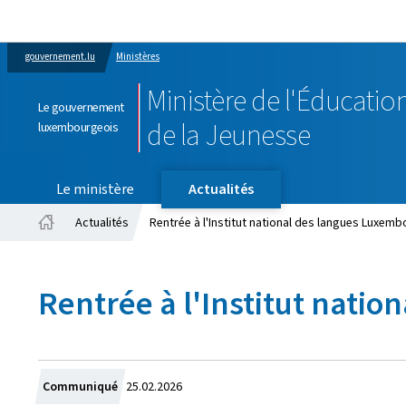
gouvernement.lu
Ministères
Ministère de l'Éducation
Le gouvernement
de la Jeunesse
luxembourgeois
Le ministère
Actualités
Actualités
Rentrée à l'Institut national des langues Luxemb
Accueil
Rentrée à l'Institut nati
Crée
Communiqué
25.02.2026