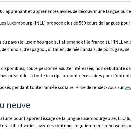
.800 apprenant et apprenantes avides de découvrir une langue ou de
es Luxembourg (INLL) propose plus de 560 cours de langues pour adul
du pays (le luxembourgeois, l'allemand et le français), l'INLL val
e chinois, d'espagnol, d'italien, de néerlandais, de portugais, de 
s disponibles, toute personne adulte intéressée, non débutante dans
hes préalables à toute inscription sont nécessaires pour l'obten
posés pendant toute l'année scolaire. Prise de rendez-vous sur
www
au neuve
uite pour l'apprentissage de la langue luxembourgeoise, LLO.lu, p
nteractifs et variés, avec des contenus régulièrement renouvelés p