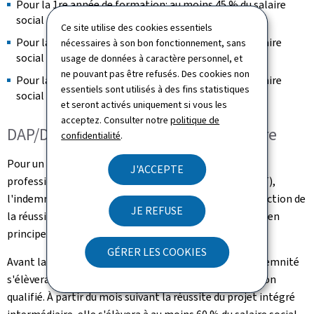
Pour la 1re année de formation: au moins 45 % du salaire
social minimum non qualifié;
Ce site utilise des cookies essentiels
Pour la 2e année de formation: au moins 50 % du salaire
nécessaires à son bon fonctionnement, sans
social minimum non qualifié;
usage de données à caractère personnel, et
ne pouvant pas être refusés. Des cookies non
Pour la 3e année de formation: au moins 60 % du salaire
essentiels sont utilisés à des fins statistiques
social minimum non qualifié.
et seront activés uniquement si vous les
acceptez. Consulter notre
politique de
DAP/DT et projet intégré intermédiaire
confidentialité
.
Pour un apprentissage menant au diplôme d'aptitude
J'ACCEPTE
professionnelle (DAP) ou au diplôme de technicien (DT),
l'indemnité ne progressera pas par année, mais en fonction de
JE REFUSE
la réussite du projet intégré intermédiaire, qui se situe en
principe à mi‑parcours de la formation.
GÉRER LES COOKIES
Avant la réussite du projet intégré intermédiaire, l'indemnité
s'élèvera à au moins 45 % du salaire social minimum non
qualifié. À partir du mois suivant la réussite du projet intégré