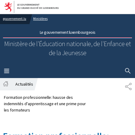
Aller au menu principal
Aller au contenu
gouvernement.lu
Ministères
Le gouvernement luxembourgeois
Ministère de l'Éducation nationale, de l'Enfance et
de la Jeunesse
AFFICHER
MENU
PRINCIPAL
Actualités
PA
Accueil
Formation professionnelle: hausse des
indemnités d'apprentissage et une prime pour
les formateurs