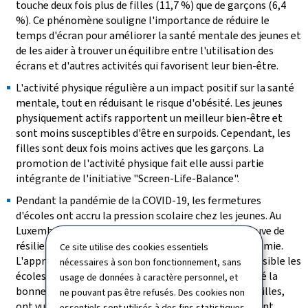
touche deux fois plus de filles (11,7 %) que de garçons (6,4
%). Ce phénomène souligne l'importance de réduire le
temps d'écran pour améliorer la santé mentale des jeunes et
de les aider à trouver un équilibre entre l'utilisation des
écrans et d'autres activités qui favorisent leur bien-être.
L'activité physique régulière a un impact positif sur la santé
mentale, tout en réduisant le risque d'obésité. Les jeunes
physiquement actifs rapportent un meilleur bien-être et
sont moins susceptibles d'être en surpoids. Cependant, les
filles sont deux fois moins actives que les garçons. La
promotion de l'activité physique fait elle aussi partie
intégrante de l'initiative "Screen-Life-Balance".
Pendant la pandémie de la COVID-19, les fermetures
d'écoles ont accru la pression scolaire chez les jeunes. Au
Luxembourg, la majorité des jeunes ont su faire preuve de
résilience pour limiter les effets négatifs de la pandémie.
Ce site utilise des cookies essentiels
L'approche qui consistait à maintenir autant que possible les
nécessaires à son bon fonctionnement, sans
écoles ouvertes s'avère donc une fois de plus avoir été la
usage de données à caractère personnel, et
bonne. Toutefois, certains jeunes, en particulier les filles,
ne pouvant pas être refusés. Des cookies non
ont vu leur santé mentale se dégrader. Il est important
essentiels sont utilisés à des fins statistiques