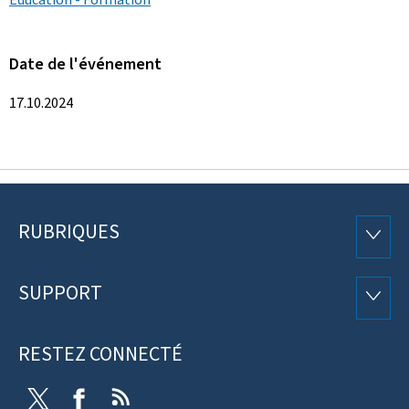
Date de l'événement
17.10.2024
RUBRIQUES
Pied
RUBRI
de
SUPPORT
SUPP
page
RESTEZ CONNECTÉ
Twitter
Facebook
RSS