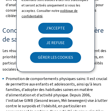
d'analyser plus en détail ce phénomène et ses causes pour
et seront activés uniquement si vous les
concevoir, le cas échéant, des mesures de soutien plus
acceptez. Consulter notre
politique de
ciblées.
confidentialité
.
J'ACCEPTE
Conclusions principales en matière
de santé publique
JE REFUSE
Les résultats de l'édition 2022 de l'étude HBSC soulignent des
priorités essentielles pour améliorer la santé des jeunes, en
GÉRER LES COOKIES
particulier sur les volets de la santé mentale, des inégalités
sociales et des comportements à risque.
Promotion de comportements physiques sains: Il est crucial
de permettre aux enfants et adolescents, ainsi qu'à leurs
familles, d'adopter des habitudes saines en matière
d'alimentation et d'activité physique. Depuis 2006,
l'initiative GIMB (Gesond iessen, Méi beweegen) vise à lutter
contre le surpoids et l'obésité, en particulier en