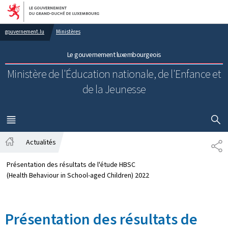
Aller au menu principal
Aller au contenu
gouvernement.lu
Ministères
Le gouvernement luxembourgeois
Ministère de l'Éducation nationale, de l'Enfance et
de la Jeunesse
AFFICHER
MENU
PRINCIPAL
Actualités
PA
Accueil
Présentation des résultats de l'étude HBSC
(Health Behaviour in School-aged Children) 2022
Présentation des résultats de