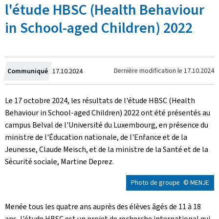
l'étude HBSC (Health Behaviour
in School-aged Children) 2022
Crée
Dernière modification le
17.10.2024
Communiqué
17.10.2024
le
Le 17 octobre 2024, les résultats de l'étude HBSC (Health
Behaviour in School-aged Children) 2022 ont été présentés au
campus Belval de l'Université du Luxembourg, en présence du
ministre de l'Éducation nationale, de l'Enfance et de la
Jeunesse, Claude Meisch, et de la ministre de la Santé et de la
Sécurité sociale, Martine Deprez.
Photo de groupe
© MENJE
Menée tous les quatre ans auprès des élèves âgés de 11 à 18
ans, l'étude HBSC est un projet de recherche international qui