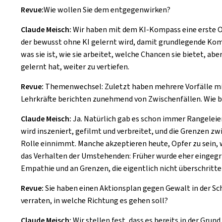
Revue:
Wie wollen Sie dem entgegenwirken?
Claude Meisch:
Wir haben mit dem KI-Kompass eine erste Ori
der bewusst ohne KI gelernt wird, damit grundlegende Komp
was sie ist, wie sie arbeitet, welche Chancen sie bietet, ab
gelernt hat, weiter zu vertiefen.
Revue:
Themenwechsel: Zuletzt haben mehrere Vorfälle mit
Lehrkräfte berichten zunehmend von Zwischenfällen. Wie b
Claude Meisch:
Ja. Natürlich gab es schon immer Rangeleien
wird inszeniert, gefilmt und verbreitet, und die Grenzen zw
Rolle einnimmt. Manche akzeptieren heute, Opfer zu sein, we
das Verhalten der Umstehenden: Früher wurde eher eingegr
Empathie und an Grenzen, die eigentlich nicht überschritte
Revue:
Sie haben einen Aktionsplan gegen Gewalt in der Sch
verraten, in welche Richtung es gehen soll?
Claude Meisch:
Wir stellen fest, dass es bereits in der Gr