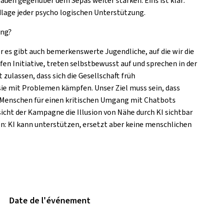
uen gegenüber dem Sepas weiter stärken. Eins ist klar:
undlage jeder psycho logischen Unterstützung.
ung?
ber es gibt auch bemerkenswerte Jugendliche, auf die wir die
ifen Initiative, treten selbstbewusst auf und sprechen in der
zulassen, dass sich die Gesellschaft früh
sie mit Problemen kämpfen. Unser Ziel muss sein, dass
e Menschen für einen kritischen Umgang mit Chatbots
sicht der Kampagne die Illusion von Nähe durch KI sichtbar
hen: KI kann unterstützen, ersetzt aber keine menschlichen
Date de l'événement