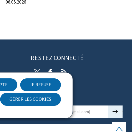
06.05.2026
RESTEZ CONNECTÉ
Twitter
Facebook
RSS
EPTE
JE REFUSE
ibilité
GÉRER LES COOKIES
Newsletter
🡒
E-mail
Haut