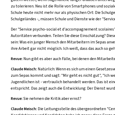
zu tolerieren. Neu ist die Rolle von Smartphones und sozial
Schule heute nicht mehr nur als physischen Ort: Die Schulg
Schulgeländes -, müssen Schule und Dienste wie der "
Servic
Der "
Service psycho-social et d'accompagnement scolaires
Autoritäten verbunden. Teilen Sie diese Einschätzung? Diese
sein: Was ein junger Mensch den Mitarbeitern im Sepas anve
ihre Arbeit gar nicht möglich. Ich weiß, dass das auch so g
Revue:
Nun gibt es aber auch Fälle, bei denen den Mitarbeit
Claude Meisch:
Natürlich: Wenn es sich um einen Gesetzesv
zum Sepas kommt und sagt: "Mir geht es nicht gut", "Ich w
Jugendlichen ist - vertraulich behandelt werden. Das ist ei
entspricht. Das zeigt auch die Entwicklung: Der Dienst wurd
Revue:
Sie nehmen die Kritik aber ernst?
Claude Meisch:
Die Leitungsstelle des übergeordneten "
Cen