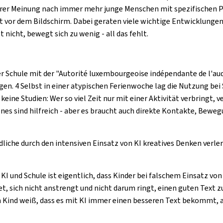
rer Meinung nach immer mehr junge Menschen mit spezifischen Pro
it vor dem Bildschirm. Dabei geraten viele wichtige Entwicklungen 
 nicht, bewegt sich zu wenig - all das fehlt.
 Schule mit der "
Autorité luxembourgeoise indépendante de l'aud
n. 4 Selbst in einer atypischen Ferienwoche lag die Nutzung bei 
keine Studien: Wer so viel Zeit nur mit einer Aktivität verbringt, 
es sind hilfreich - aber es braucht auch direkte Kontakte, Beweg
dliche durch den intensiven Einsatz von KI kreatives Denken verl
nd Schule ist eigentlich, dass Kinder bei falschem Einsatz von K
t, sich nicht anstrengt und nicht darum ringt, einen guten Text zu 
n Kind weiß, dass es mit KI immer einen besseren Text bekommt, al