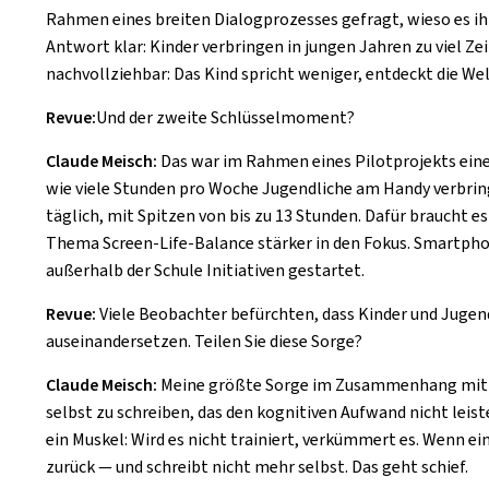
Rahmen eines breiten Dialogprozesses gefragt, wieso es ih
Antwort klar: Kinder verbringen in jungen Jahren zu viel Ze
nachvollziehbar: Das Kind spricht weniger, entdeckt die Welt
Revue:
Und der zweite Schlüsselmoment?
Claude Meisch:
Das war im Rahmen eines Pilotprojekts einer
wie viele Stunden pro Woche Jugendliche am Handy verbringe
täglich, mit Spitzen von bis zu 13 Stunden. Dafür braucht es 
Thema Screen-Life-Balance stärker in den Fokus. Smartphon
außerhalb der Schule Initiativen gestartet.
Revue:
Viele Beobachter befürchten, dass Kinder und Jugen
auseinandersetzen. Teilen Sie diese Sorge?
Claude Meisch:
Meine größte Sorge im Zusammenhang mit KI u
selbst zu schreiben, das den kognitiven Aufwand nicht leiste
ein Muskel: Wird es nicht trainiert, verkümmert es. Wenn ei
zurück — und schreibt nicht mehr selbst. Das geht schief.