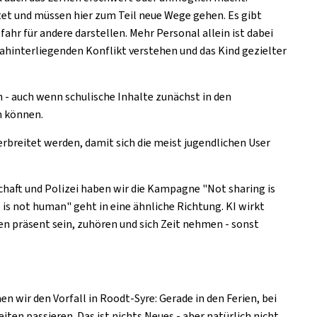
tet und müssen hier zum Teil neue Wege gehen. Es gibt
ahr für andere darstellen. Mehr Personal allein ist dabei
dahinterliegenden Konflikt verstehen und das Kind gezielter
 - auch wenn schulische Inhalte zunächst in den
n können.
rbreitet werden, damit sich die meist jugendlichen User
haft und Polizei haben wir die Kampagne "Not sharing is
 is not human" geht in eine ähnliche Richtung. KI wirkt
sen präsent sein, zuhören und sich Zeit nehmen - sonst
n wir den Vorfall in Roodt-Syre: Gerade in den Ferien, bei
n passieren. Das ist nichts Neues - aber natürlich nicht