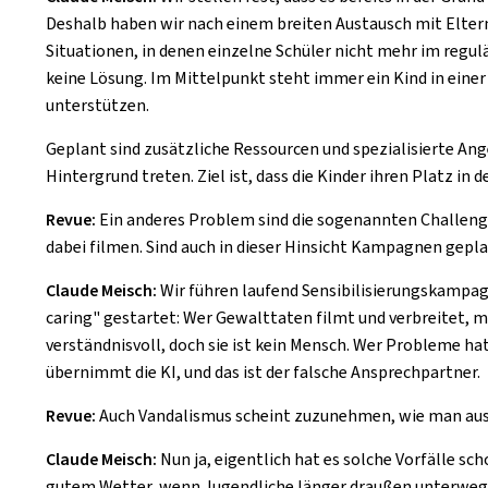
Deshalb haben wir nach einem breiten Austausch mit Eltern
Situationen, in denen einzelne Schüler nicht mehr im regul
keine Lösung. Im Mittelpunkt steht immer ein Kind in einer
unterstützen.
Geplant sind zusätzliche Ressourcen und spezialisierte An
Hintergrund treten. Ziel ist, dass die Kinder ihren Platz i
Revue:
Ein anderes Problem sind die sogenannten Challenge
dabei filmen. Sind auch in dieser Hinsicht Kampagnen gepl
Claude Meisch:
Wir führen laufend Sensibilisierungskampa
caring" gestartet: Wer Gewalttaten filmt und verbreitet, ma
verständnisvoll, doch sie ist kein Mensch. Wer Probleme hat
übernimmt die KI, und das ist der falsche Ansprechpartner.
Revue:
Auch Vandalismus scheint zuzunehmen, wie man aus v
Claude Meisch:
Nun ja, eigentlich hat es solche Vorfälle sc
gutem Wetter, wenn Jugendliche länger draußen unterwegs s