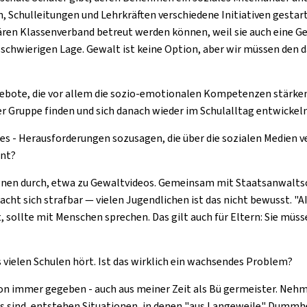
, Schulleitungen und Lehrkräften verschiedene Initiativen gestar
ären Klassenverband betreut werden können, weil sie auch eine Gef
 schwierigen Lage. Gewalt ist keine Option, aber wir müssen den 
gebote, die vor allem die sozio-emotionalen Kompetenzen stärken
n der Gruppe finden und sich danach wieder im Schulalltag entwickel
s - Herausforderungen sozusagen, die über die sozialen Medien ve
ant?
gnen durch, etwa zu Gewaltvideos. Gemeinsam mit Staatsanwaltsc
cht sich strafbar — vielen Jugendlichen ist das nicht bewusst. "AI
, sollte mit Menschen sprechen. Das gilt auch für Eltern: Sie müs
ielen Schulen hört. Ist das wirklich ein wachsendes Problem?
hon immer gegeben - auch aus meiner Zeit als Bü germeister. Nehme
ind, entstehen Situationen, in denen "aus Langeweile" Dummheite