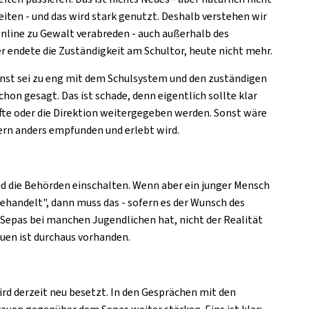
eiten - und das wird stark genutzt. Deshalb verstehen wir
online zu Gewalt verabreden - auch außerhalb des
er endete die Zuständigkeit am Schultor, heute nicht mehr.
Dienst sei zu eng mit dem Schulsystem und den zuständigen
hon gesagt. Das ist schade, denn eigentlich sollte klar
äfte oder die Direktion weitergegeben werden. Sonst wäre
lern anders empfunden und erlebt wird.
nd die Behörden einschalten. Wenn aber ein junger Mensch
ehandelt", dann muss das - sofern es der Wunsch des
r Sepas bei manchen Jugendlichen hat, nicht der Realität
auen ist durchaus vorhanden.
wird derzeit neu besetzt. In den Gesprächen mit den