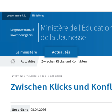
gouvernement.lu
Ministères
Ministère de l'Éducation
Le gouvernement
de la Jeunesse
luxembourgeois
Le ministère
Actualités
Actualités
Zwischen Klicks und Konflikten
Accueil
INTERVIEW MIT CLAUDE MEISCH IN DER REVUE
Zwischen Klicks und Konfl
Crée
Gespräche
08.04.2026