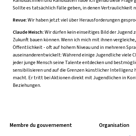
Kandidatinnen und Kandidaten habe ich genau diese Frage g
Sollte es tatsächlich Fälle geben, in denen Vertraulichkeit 
Revue:
Wir haben jetzt viel über Herausforderungen gespr
Claude Meisch:
Wir dürfen kein einseitiges Bild der Jugend z
Zukunft bauen können. Wenn ich mich mit ihnen vergleiche, de
Öffentlichkeit - oft auf hohem Niveau und in mehreren Sprac
auseinanderentwickelt: Während einige Jugendliche viele C
jeder junge Mensch seine Talente entdecken und bestmögl
sensibilisieren und auf die Grenzen künstlicher Intelligen
macht. Er tritt bei Aktionen direkt mit Jugendlichen in Ko
Beziehungen.
Membre du gouvernement
Organisation