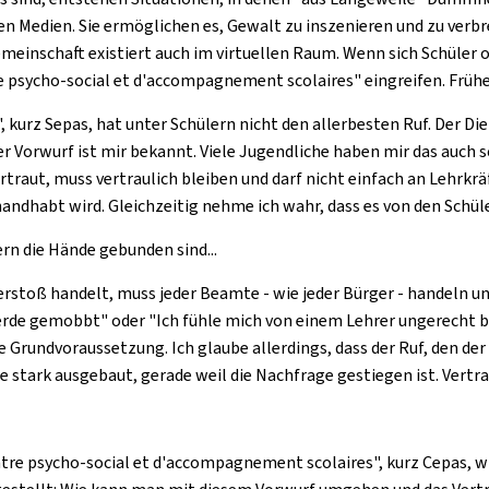
en Medien. Sie ermöglichen es, Gewalt zu inszenieren und zu verbr
emeinschaft existiert auch im virtuellen Raum. Wenn sich Schüler 
e psycho-social et d'accompagnement scolaires
" eingreifen. Früh
", kurz Sepas, hat unter Schülern nicht den allerbesten Ruf. Der 
r Vorwurf ist mir bekannt. Viele Jugendliche haben mir das auch sc
rtraut, muss vertraulich bleiben und darf nicht einfach an Lehrkr
ehandhabt wird. Gleichzeitig nehme ich wahr, dass es von den Schü
ern die Hände gebunden sind...
erstoß handelt, muss jeder Beamte - wie jeder Bürger - handeln u
erde gemobbt" oder "Ich fühle mich von einem Lehrer ungerecht b
ne Grundvoraussetzung. Ich glaube allerdings, dass der Ruf, den de
e stark ausgebaut, gerade weil die Nachfrage gestiegen ist. Vertr
tre psycho-social et d'accompagnement scolaires
", kurz Cepas, 