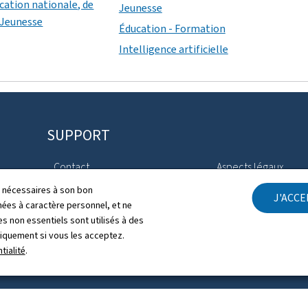
ucation nationale, de
Jeunesse
a Jeunesse
Éducation - Formation
Intelligence artificielle
SUPPORT
Contact
Aspects légaux
ls nécessaires à son bon
J'ACC
Plan du site
Déclaration d'access
es à caractère personnel, et ne
s non essentiels sont utilisés à des
À propos du site
Gestion des cookies
niquement si vous les acceptez.
tialité
.