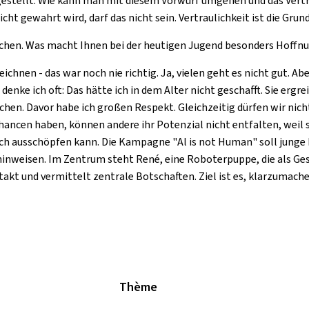
estellt: Wie kann man mit diesem Vorwurf umgehen und das Vertra
nicht gewahrt wird, darf das nicht sein. Vertraulichkeit ist die Gr
ochen. Was macht Ihnen bei der heutigen Jugend besonders Hoffn
eichnen - das war noch nie richtig. Ja, vielen geht es nicht gut. A
nke ich oft: Das hätte ich in dem Alter nicht geschafft. Sie ergre
hen. Davor habe ich großen Respekt. Gleichzeitig dürfen wir nicht 
hancen haben, können andere ihr Potenzial nicht entfalten, weil 
ich ausschöpfen kann. Die Kampagne "
Al is not Human
" soll jung
z hinweisen. Im Zentrum steht René, eine Roboterpuppe, die als Ge
ntakt und vermittelt zentrale Botschaften. Ziel ist es, klarzumac
Thème