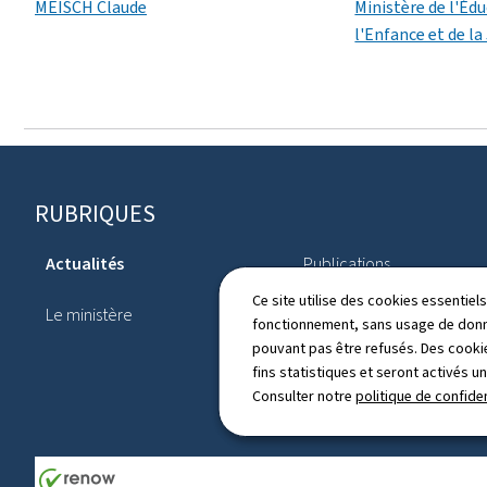
MEISCH Claude
Ministère de l'Éd
l'Enfance et de l
Pied
RUBRIQUES
de
Actualités
Publications
page
Ce site utilise des cookies essentie
Le ministère
Annuaire
fonctionnement, sans usage de donné
pouvant pas être refusés. Des cookie
fins statistiques et seront activés u
Consulter notre
politique de confiden