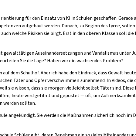
entierung für den Einsatz von KI in Schulen geschaffen. Gerade am
etenzen aufgebaut werden. Danach, zu Beginn des Lycée, sollen d
er auch welche Risiken sie birgt. Erst in den oberen Klassen soll d
 gewalttätigen Auseinandersetzungen und Vandalismus unter Jug
eurteilen Sie die Lage? Haben wir ein wachsendes Problem?
 auf dem Schulhof. Aber ich habe den Eindruck, dass Gewalt heute s
ischen Täter und Opfer verschwimmen zunehmend. In Videos, die onl
il sie wissen, dass sie morgen vielleicht selbst Täter sind. Dies
iffen, heute wird gefilmt und gepostet — oft, um Aufmerksamkeit
n werden sollten.
ule angekündigt. Sie werden die Maßnahmen sicherlich noch im Det
und schule Schüler gibt, deren Benehmen ein soziales Miteinander 