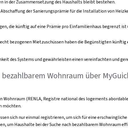
en in der Zusammensetzung des Haushalts bleibt bestehen.
 Abschaffung der Sanierungsprämie für die Installation von Heiz
gen, die künftig auf eine Prämie pro Einfamilienhaus begrenzt is
recht bezogenen Mietzuschüssen haben die Begünstigten künftig e
hkeit des Systems und gewährleisten einen vereinfachten und ge
on bezahlbarem Wohnraum über MyGuic
en Wohnraum (RENLA, Registre national des logements abordables)
en möchten.
ssen sich nur einmal registrieren, um sich für eine erschwinglic
hmen, um Haushalte bei der Suche nach bezahlbarem Wohnraum effi