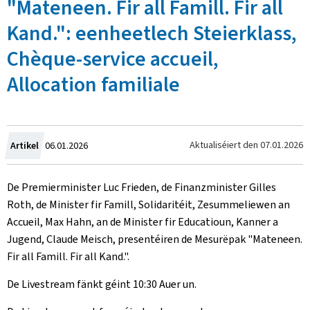
"Mateneen. Fir all Famill. Fir all
Kand.": eenheetlech Steierklass,
Chèque-service accueil,
Allocation familiale
Created
Aktualiséiert den
07.01.2026
Artikel
06.01.2026
on
De Premierminister Luc Frieden, de Finanzminister Gilles
Roth, de Minister fir Famill, Solidaritéit, Zesummeliewen an
Accueil, Max Hahn, an de Minister fir Educatioun, Kanner a
Jugend, Claude Meisch, presentéiren de Mesurëpak "Mateneen.
Fir all Famill. Fir all Kand.".
De Livestream fänkt géint 10:30 Auer un.