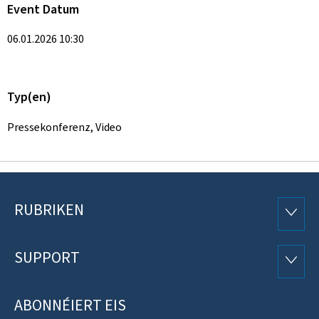
Event Datum
06.01.2026 10:30
Typ(en)
Pressekonferenz, Video
RUBRIKEN
Fousszeil
RUBRI
SUPPORT
SUPP
ABONNÉIERT EIS