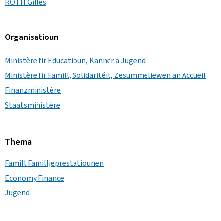
ROTH Gilles
Organisatioun
Ministère fir Educatioun, Kanner a Jugend
Ministère fir Famill, Solidaritéit, Zesummeliewen an Accueil
Finanzministère
Staatsministère
Thema
Famill Familljeprestatiounen
Economy Finance
Jugend