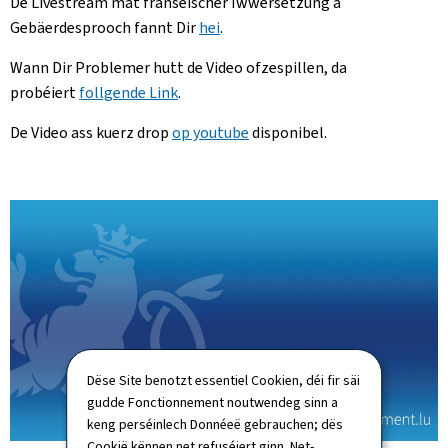
De Livestream mat franséischer Iwwersetzung a
Gebäerdesprooch fannt Dir
hei
.
Wann Dir Problemer hutt de Video ofzespillen, da
probéiert
follgende Link
.
De Video ass kuerz drop
op youtube
disponibel.
Dëse Site benotzt essentiel Cookien, déi fir säi
gudde Fonctionnement noutwendeg sinn a
keng perséinlech Donnéeë gebrauchen; dës
Cookië kënnen net refuséiert ginn. Net-