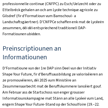
professionnelle continue (CNFPC) zu Esch/Uelzecht oder zu
Ettelbréck gehalen an och am Lycée technique agricole zu
Gilsdref (fir d'Formatioun vum Bamschoul- a
Landschaftsgäertner). D'CNFPCe schaffen enk mat de Lycéeën
zesummen, déi déi entspriechend traditionell DAP-
Formatiounen ubidden.
Preinscriptiounen an
Informatiounen
D'Formatioune vun der 1re DAP sinn Deel vun der Initiativ
Shape Your Future, fir d'Beruffsausbildung ze valoriséieren an
ze promouvéieren, déi 2025 vum Ministère an
Zesummenaarbecht mat de Beruffskummere lancéiert gouf.
Am Februar ass de Startschoss vun enger grousser
Informatiounskampagne mat Stänn an alle Lycéeë vum Land,
engem Shape Your Future-Stand op der Schoulfoire (19.–22.