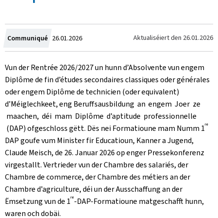
Created
Aktualiséiert den
26.01.2026
Communiqué
26.01.2026
on
Vun der Rentrée 2026/2027 un hunn d’Absolvente vun engem
Diplôme de fin d’études secondaires classiques oder générales
oder engem Diplôme de technicien (oder equivalent)
d’Méiglechkeet, eng Beruffsausbildung an engem Joer ze
maachen, déi mam Diplôme d’aptitude professionnelle
re
(DAP) ofgeschloss gëtt. Dës nei Formatioune mam Numm 1
DAP goufe vum Minister fir Educatioun, Kanner a Jugend,
Claude Meisch, de
26. Januar 2026 op enger Pressekonferenz
virgestallt. Vertrieder vun der
Chambre des salariés,
der
Chambre de commerce
, der
Chambre des métiers
an der
Chambre d’agriculture
, déi un der Ausschaffung an der
re
Ëmsetzung vun de 1
-DAP-Formatioune matgeschafft hunn,
waren och dobäi.