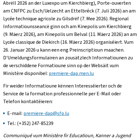
Abrëll 2026 an der Luxexpo um Kierchbierg), Porte-ouverten
am CNFPC zu Esch/Uelzecht an Ettelbréck (7. Juli 2026) an am
Lycée technique agricole zu Gilsdrëf (7. Mee 2026). Regional
Informatiounsseancë ginn och am Kinepolis um Kierchbierg
(9. Mäerz 2026), am Kinepolis um Belval (11. Mäerz 2026) an am
Lycée classique de Diekirch (16. Mäerz 2026) organiséiert. Vum
26. Januar 2026 u kann een eng Preinscriptioun maachen.
D'Umeldungsformulairen an zousätzlech Informatiounen zu
de verschiddene Formatioune sinn op der Websäit vum
Ministère disponibel:
premiere-dap.men.lu
Fir weider Informatioune kënnen Interesséierter och de
Service de la formation professionnelle per E-Mail oder
Telefon kontaktéieren:
E-mail:
premiere-dap@sfp.lu
Tel.: (+352) 247-85239
Communiqué vum Ministère fir Educatioun, Kanner a Jugend