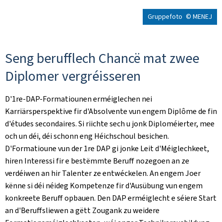
Gruppefoto
© MENEJ
Seng berufflech Chancë mat zwee
Diplomer vergréisseren
D'1re-DAP-Formatiounen erméiglechen nei
Karriärsperspektive fir d'Absolvente vun engem Diplôme de fin
d'études secondaires. Si riichte sech u jonk Diploméierter, mee
och un déi, déi schonn eng Héichschoul besichen.
D'Formatioune vun der 1re DAP gi jonke Leit d'Méiglechkeet,
hiren Interessi fir e bestëmmte Beruff nozegoen an ze
verdéiwen an hir Talenter ze entwéckelen. An engem Joer
kënne si déi néideg Kompetenze fir d'Ausübung vun engem
konkreete Beruff opbauen. Den DAP erméiglecht e séiere Start
an d'Beruffsliewen a gëtt Zougank zu weidere