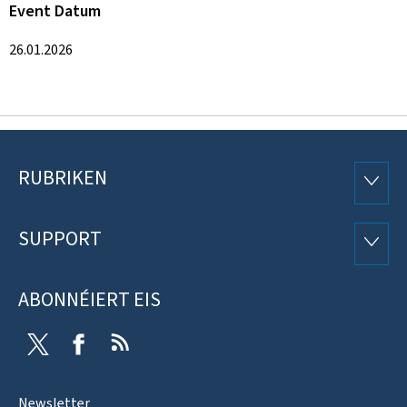
Event Datum
26.01.2026
RUBRIKEN
Fousszeil
RUBRI
SUPPORT
SUPP
ABONNÉIERT EIS
Twitter
Facebook
RSS
Newsletter