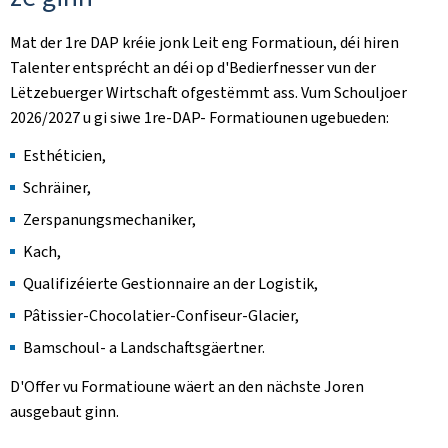
Mat der 1re DAP kréie jonk Leit eng Formatioun, déi hiren
Talenter entsprécht an déi op d'Bedierfnesser vun der
Lëtzebuerger Wirtschaft ofgestëmmt ass. Vum Schouljoer
2026/2027 u gi siwe 1re-DAP- Formatiounen ugebueden:
Esthéticien,
Schräiner,
Zerspanungsmechaniker,
Kach,
Qualifizéierte Gestionnaire an der Logistik,
Pâtissier-Chocolatier-Confiseur-Glacier,
Bamschoul- a Landschaftsgäertner.
D'Offer vu Formatioune wäert an den nächste Joren
ausgebaut ginn.