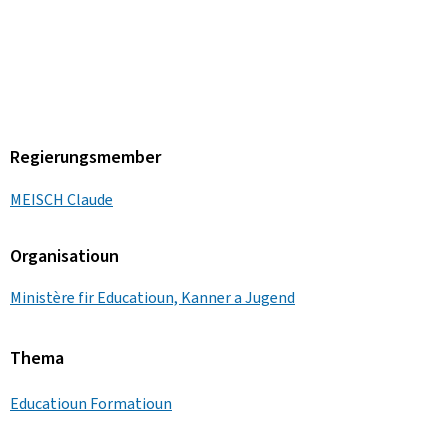
Regierungsmember
MEISCH Claude
Organisatioun
Ministère fir Educatioun, Kanner a Jugend
Thema
Educatioun Formatioun