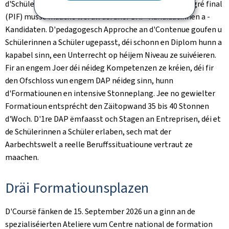
d'Schülerinnen an d'Schüler dee selwechte Projet integré final
(PIF) musse maache wéi all déi aner DAP-Kandidatinnen a -
Kandidaten. D'pedagogesch Approche an d'Contenue goufen u
Schülerinnen a Schüler ugepasst, déi schonn en Diplom hunn a
kapabel sinn, een Unterrecht op héijem Niveau ze suivéieren.
Fir an engem Joer déi néideg Kompetenzen ze kréien, déi fir
den Ofschloss vun engem DAP néideg sinn, hunn
d'Formatiounen en intensive Stonneplang. Jee no gewielter
Formatioun entsprécht den Zäitopwand 35 bis 40 Stonnen
d'Woch. D'1re DAP ëmfaasst och Stagen an Entreprisen, déi et
de Schülerinnen a Schüler erlaben, sech mat der
Aarbechtswelt a reelle Beruffssituatioune vertraut ze
maachen.
Dräi Formatiounsplazen
D'Coursë fänken de 15. September 2026 un a ginn an de
spezialiséierten Ateliere vum Centre national de formation