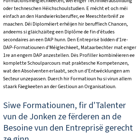
Formationsméiglechkeeten, wéi enger Technikerausbildung
oder techneschen Héichschoulstudien. E mécht et och méi
einfach an den Handwierksberuffer, ee Meeschterbréif ze
maachen. Déi Diploméiert erhéijen hir berufflech Chancen,
andeems si gläichzäiteg een Diplôme de fin d'études
secondaires an een DAP hunn. Den Entreprisë bidden d'1re-
DAP-Formatiounen d'Méiglechkeet, Mataarbechter mat enger
1re an engem DAP anzestellen. Dës Profiller kombinéieren ee
komplette Schoulparcours mat praktesche Kompetenzen,
wat den Absolventen erlaabt, sech un d'Entwécklungen am
Secteur unzepassen. Duerch hir Formatioun hu si virun allem
staark Fäegkeeten an der Gestioun an Organisatioun.
Siwe Formatiounen, fir d'Talenter
vun de Jonken ze fërderen an de
Besoine vun den Entreprisë gerecht
ze ginn