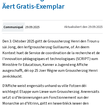
Äert Gratis-Exemplar
Created
Aktualiséiert den
29.09.2025
Communiqué
29.09.2025
on
Den 3. Oktober 2025 gëtt de Groussherzog Henri den Troun u
säi Jong, den Ierfgroussherzog Guillaume, of. An deem
Kontext huet de
Service de coordination de la recherche et de
l'innovation pédagogiques et technologiques
(SCRIPT) vum
Ministère fir Educatioun, Kanner a Jugend eng Affiche
ausgeschafft, déi op 25 Joer Règne vum Groussherzog Henri
zeréckkuckt.
D'Affiche weist engersäits unhand vu ville Fotoen déi
wichtegst Etappe vum Liewe vum Groussherzog. Anerersäits
setzt si d'Verännerungen am Fonctionnement vun der
Monarchie an d'Vitrinn, gëtt en Iwwerbléck iwwer den