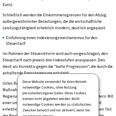
Euro).
Schließlich werden die Einkommensgrenzen für den Abzug
außergewöhnlicher Belastungen, die die wirtschaftliche
Leistungsfähigkeit erheblich mindern, deutlich angepasst.
Einführung eines Indexierungsmechanismus für den
Steuertarif
Im Rahmen der Steuerreform wird auch vorgeschlagen, den
Steuertarif nach jeweils drei Indexstufen anzupassen. Dies
dient als Korrektiv gegen die "kalte Progression", die durch die
anhaltende Preissteigerung entsteht.
Diese Website verwendet für ihren Betrieb
Gilles Roth kommentiert: "Das heute vorgestellte
notwendige Cookies, ohne Nutzung
Maßnahmenpaket ist die Quintessenz der Arbeit dieser
personenbezogener Daten. Diese Cookies
Regierung: eine Politik mit Fokus auf Familien und Kindern. Mit
können nicht abgelehnt werden. Nicht
einer umfassenden Steuerreform ohne Verlierer und mit
notwendige Cookies werden zu statistischen
erheblichen Steuererleichterungen für einen sehr großen Teil
Zwecken benutzt und nur aktiviert, wenn Sie
der Bevölkerung. Ein neues Steuersystem, das speziell die
sie zulassen. Unsere