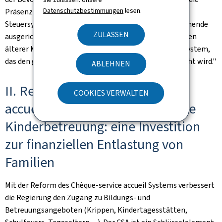
Datenschutzbestimmungen
lesen.
Präsenz von Kindern im Haushalt berücksichtigt. Ein
Steuersystem, das auf junge Menschen und Alleinerziehende
ZULASSEN
ausgerichtet ist. Ein Steuersystem, das den Erwartungen
älterer Menschen entspricht. Kurz gesagt: ein Steuersystem,
das den gesellschaftlichen Realitäten von heute gerecht wird."
ABLEHNEN
II. Reform des Chèque-service
COOKIES VERWALTEN
accueil (CSA) für außerschulische
Kinderbetreuung: eine Investition
zur finanziellen Entlastung von
Familien
Mit der Reform des Chèque-service accueil Systems verbessert
die Regierung den Zugang zu Bildungs- und
Betreuungsangeboten (Krippen, Kindertagesstätten,