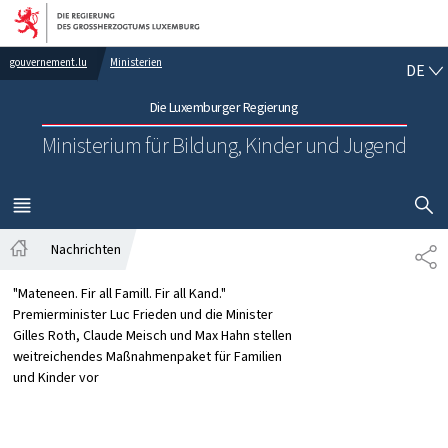
Zur Hauptnavigation
Zum Inhalt
DE
gouvernement.lu
Ministerien
DE
Die Luxemburger Regierung
Ministerium für Bildung, Kinder und Jugend
SUCHFLED 
MENÜ
HAUPT-
Nachrichten
TE
Startseite
"Mateneen. Fir all Famill. Fir all Kand."
Premierminister Luc Frieden und die Minister
Gilles Roth, Claude Meisch und Max Hahn stellen
weitreichendes Maßnahmenpaket für Familien
und Kinder vor