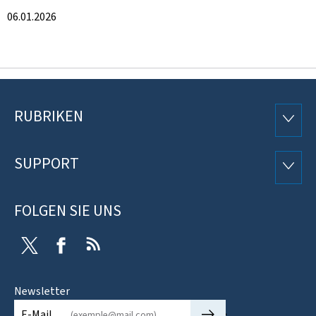
06.01.2026
RUBRIKEN
Footer
RUBRI
SUPPORT
SUPP
FOLGEN SIE UNS
Twitter
Facebook
RSS
Newsletter
🡒
E-Mail