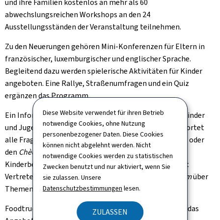
und ihre Familien kostenlos an mehr als 60
abwechslungsreichen Workshops an den 24
Ausstellungsständen der Veranstaltung teilnehmen.
Zu den Neuerungen gehören Mini-Konferenzen für Eltern in
französischer, luxemburgischer und englischer Sprache.
Begleitend dazu werden spielerische Aktivitäten für Kinder
angeboten. Eine Rallye, Straßenumfragen und ein Quiz
ergänzen das Programm.
Diese Website verwendet für ihren Betrieb
Ein Informationsstand des Ministeriums für Bildung, Kinder
notwendige Cookies, ohne Nutzung
und Jugend empfängt die Teilnehmenden und beantwortet
personenbezogener Daten. Diese Cookies
alle Fragen rund um Pädagogik, Betreuungsstrukturen oder
können nicht abgelehnt werden. Nicht
den
Chèque-Service Accueil
(Gutscheinsystem für
notwendige Cookies werden zu statistischen
Kinderbetreuung). Außerdem können Interessierte mit
Zwecken benutzt und nur aktiviert, wenn Sie
Vertreterinnen und Vertretern des Dienstes
Eltereforum
über
sie zulassen. Unsere
Datenschutzbestimmungen
lesen.
Themen rund um Elternschaft sprechen.
Foodtrucks für den kleinen und großen Hunger runden das
ZULASSEN